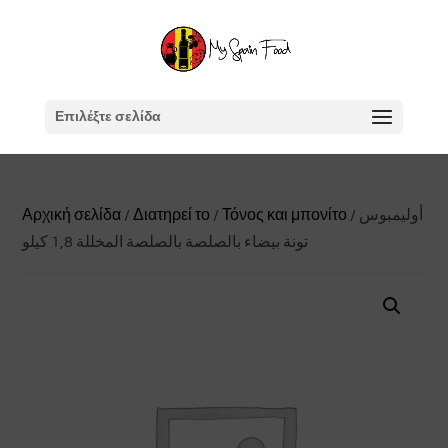
Επιλέξτε σελίδα
Αρχική σελίδα
/
Διατηρεί το
/
Τόνος και μπονίτο
/ أوليمبوس
تونة بيضاء بالصلصة بالصلصة المخللة 1,8 كيلو