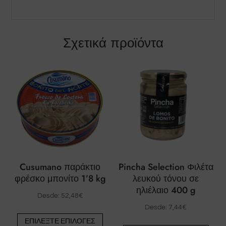
Σχετικά προϊόντα
Cusumano παράκτιο
Pincha Selection Φιλέτα
φρέσκο μπονίτο 1’8 kg
λευκού τόνου σε
ηλιέλαιο 400 g
Desde:
52,48
€
Desde:
7,44
€
Αυτό
ΕΠΙΛΈΞΤΕ ΕΠΙΛΟΓΈΣ
Αυτό
το