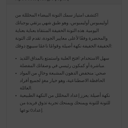
اكتشف امتياز سمك التونة البيضاء المخلللة من
أوليمبوس أوليمبوس، وهو طبق شهي يرتقي بوجباتك
اليومية. هذه التونة الخفيفة المنتقاة بعناية بعناية
والمحضرة وفقًا لأعلى معايير الجودة، تقدم لك التونة
الخفيفة الخفيفة نكهة أصيلة وقوامًا ناعمًا سيبهج ذوقك:
سهل الاستخدام: افتح العلبة واستمتع بالمذاق اللذيذ
مباشرة أو كمكون رئيسي في وصفاتك المفضلة.
صحي: منخفض الدهون المشبعة وخالٍ من المواد
الحافظة الاصطناعية، وهو خيار مغذٍ لجميع أفراد
العائلة.
نكهة أصيلة: يعزز إعداد المخللل من النكهة الطبيعية
للتونة للتونة ويمنحك ويمنحك تجربة تذوق فريدة من
إعداد0 نوعها.