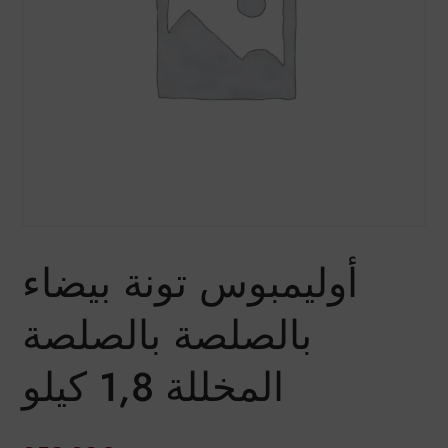
أوليمبوس تونة بيضاء
بالصلصة بالصلصة
المخللة 1,8 كيلو