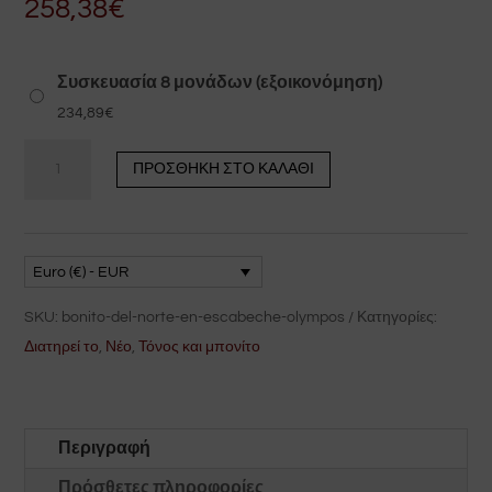
258,38
€
Συσκευασία 8 μονάδων (εξοικονόμηση)
234,89
€
أوليمبوس
ΠΡΟΣΘΉΚΗ ΣΤΟ ΚΑΛΆΘΙ
تونة
بيضاء
بالصلصة
بالصلصة
Euro (€) - EUR
المخللة
SKU:
bonito-del-norte-en-escabeche-olympos
Κατηγορίες:
1,8
Διατηρεί το
,
Νέο
,
Τόνος και μπονίτο
كيلو
ποσότητα
Περιγραφή
Πρόσθετες πληροφορίες