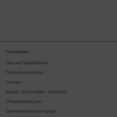
έχει
πολλαπλές
παραλλαγές.
Οι
επιλογές
μπορούν
να
Πληροφορίες
επιλεγούν
στη
Όροι και Προϋποθέσεις
σελίδα
Πολιτική απορρήτου
του
προϊόντος
Cookies
Αγορές - Επιστροφές - Αποστολή
Ο λογαριασμός μου
Οριστικοποιήστε την αγορά