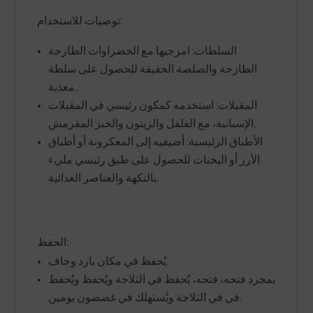
توصيات للاستخدام:
السلطات: امزجيها مع الخضراوات الطازجة
الطازجة والصلصة الخفيفة للحصول على سلطة
مغذية.
المقبلات: استخدمه كمكون رئيسي في المقبلات
الإسبانية، مع الفلفل والزيتون والخبز المقرمش.
الأطباق الرئيسية: أضيفيه إلى المعكرونة أو أطباق
الأرز أو اليخنات للحصول على طبق رئيسي مليء
بالنكهة والعناصر الغذائية.
الحفظ:
يُحفظ في مكان بارد وجاف.
بمجرد فتحه، فتحه، يُحفظ في الثلاجة ويُحفظ ويُحفظ
في في الثلاجة ويُستهلك في غضضون يومين.