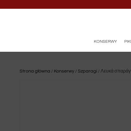
KONSERWY
PIK
Strona główna
/
Konserwy
/
Szparagi
/ Λευκά σπαράγ