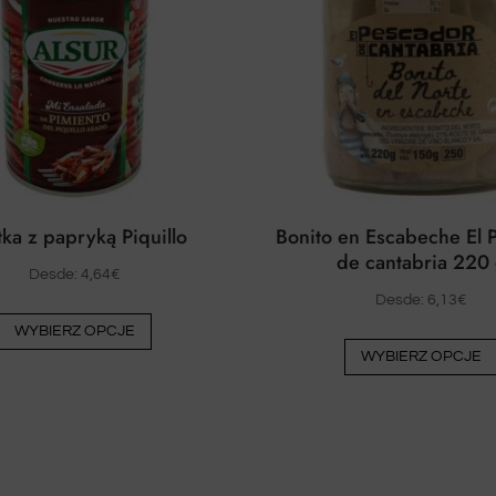
tka z papryką Piquillo
Bonito en Escabeche El 
de cantabria 220
Desde:
4,64
€
Desde:
6,13
€
Ten
WYBIERZ OPCJE
produkt
WYBIERZ OPCJE
ma
wiele
wariantów.
Opcje
można