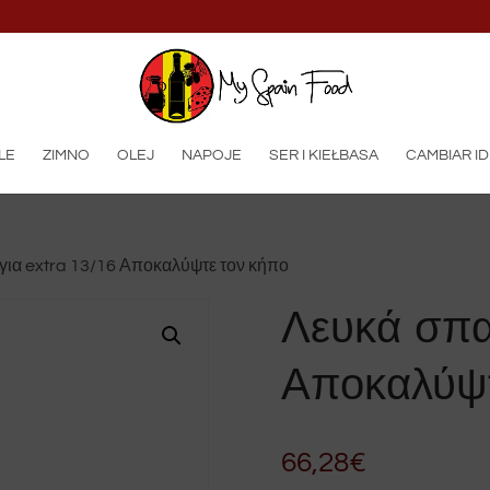
LE
ZIMNO
OLEJ
NAPOJE
SER I KIEŁBASA
CAMBIAR I
για extra 13/16 Αποκαλύψτε τον κήπο
Λευκά σπα
Αποκαλύψτ
66,28
€