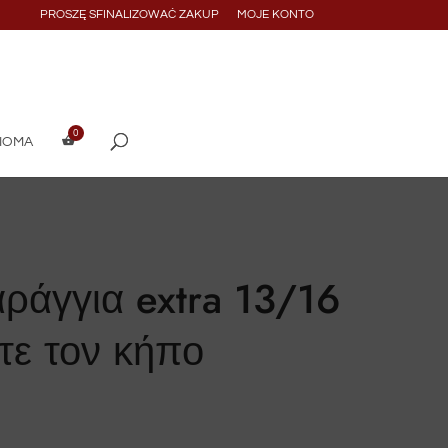
PROSZĘ SFINALIZOWAĆ ZAKUP
MOJE KONTO
DIOMA
ράγγια extra 13/16
ε τον κήπο