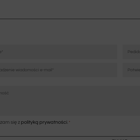
wybrać
na
stronie
produktu
Pedido
ico
Proszę
potwierd
e-
mail
zam się z
polityką prywatności
.
*