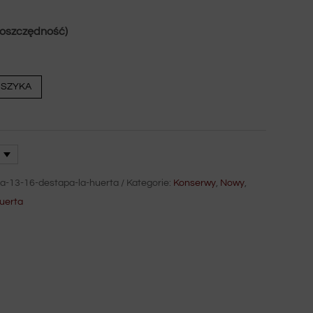
(oszczędność)
OSZYKA
a-13-16-destapa-la-huerta
Kategorie:
Konserwy
,
Nowy
,
huerta