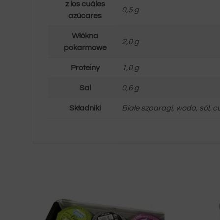
z los cuáles
0,5 g
azúcares
Włókna
2,0 g
pokarmowe
Proteiny
1,0 g
Sal
0,6 g
Składniki
Białe szparagi, woda, sól, 