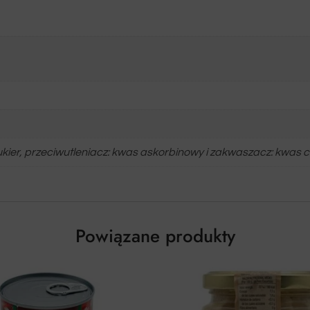
cukier, przeciwutleniacz: kwas askorbinowy i zakwaszacz: kwas 
Powiązane produkty