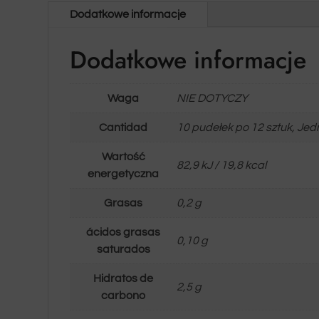
Dodatkowe informacje
Dodatkowe informacje
Waga
NIE DOTYCZY
Cantidad
10 pudełek po 12 sztuk, Je
Wartość
82,9 kJ / 19,8 kcal
energetyczna
Grasas
0,2 g
ácidos grasas
0,10 g
saturados
Hidratos de
2,5 g
carbono