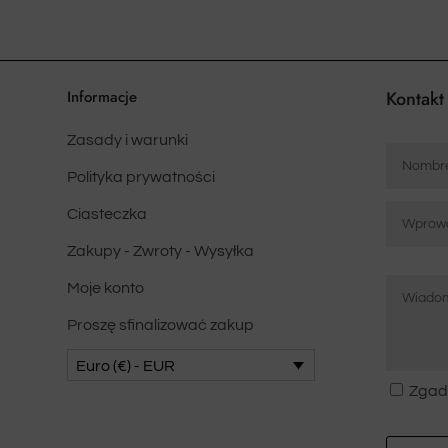
Informacje
Kontakt
Zasady i warunki
Nombre
*
Polityka prywatności
Correo
Ciasteczka
electrón
Zakupy - Zwroty - Wysyłka
*
Mensaje
Proszę
Moje konto
*
wpisać
adres
Proszę sfinalizować zakup
e-
Euro (€) - EUR
mail
Zgoda
Zgad
*