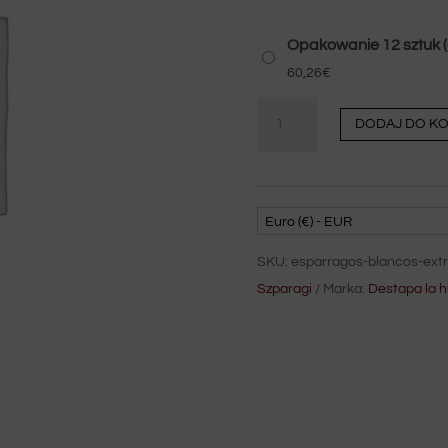
Opakowanie 12 sztuk 
60,26
€
Λευκά
DODAJ DO K
σπαράγγια
extra
13/16
Αποκαλύψτε
Euro (€) - EUR
τον
SKU:
esparragos-blancos-extr
κήπο
Szparagi
Marka:
Destapa la 
ilość