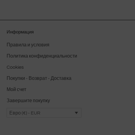
имеет
несколько
вариаций.
Опции
Информация
можно
выбрать
Правила и условия
на
Политика конфиденциальности
странице
товара.
Cookies
Покупки - Возврат - Доставка
Мой счет
Завершите покупку
Евро (€) - EUR