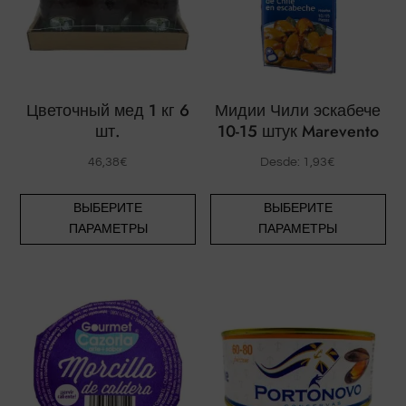
Цветочный мед 1 кг 6
Мидии Чили эскабече
шт.
10-15 штук Marevento
46,38
€
Desde:
1,93
€
Этот
Эт
ВЫБЕРИТЕ
ВЫБЕРИТЕ
товар
то
ПАРАМЕТРЫ
ПАРАМЕТРЫ
имеет
им
несколько
не
вариаций.
ва
Опции
Оп
можно
мо
выбрать
вы
на
на
странице
ст