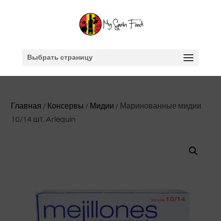
Выбрать страницу
Главная
/
Консервы
/
Мидии
/ Маринованные мидии
10/14 шт. Arlequín