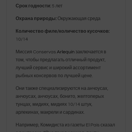
Срок годности:
5 лет
Охрана природы:
Окружающая среда
Количество филе/количество кусочков:
10/14
Миссия Conservas
Arlequín
заключается в
том, чтобы предлагать отличный продукт,
лучший сервис и широкий ассортимент
рыбных консервов по лучшей цене.
Они также специализируются на анчоусах,
анчоусах, анчоусах, бонито, желтоперых
тунцах, мидиях, мидиях 10/14 штук,
арлекинах, макрели и сардинах.
Например, Комидиста из газеты El País сказал