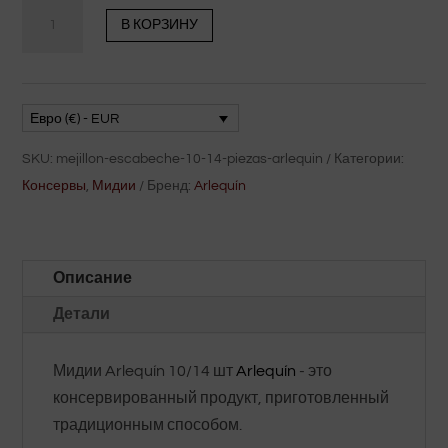
Количество
В КОРЗИНУ
товара
Маринованные
мидии
10/14
Евро (€) - EUR
шт.
SKU:
mejillon-escabeche-10-14-piezas-arlequin
Категории:
Arlequín
Консервы
,
Мидии
Бренд:
Arlequín
Описание
Детали
Мидии Arlequín 10/14 шт
Arlequín
- это
консервированный продукт, приготовленный
традиционным способом.