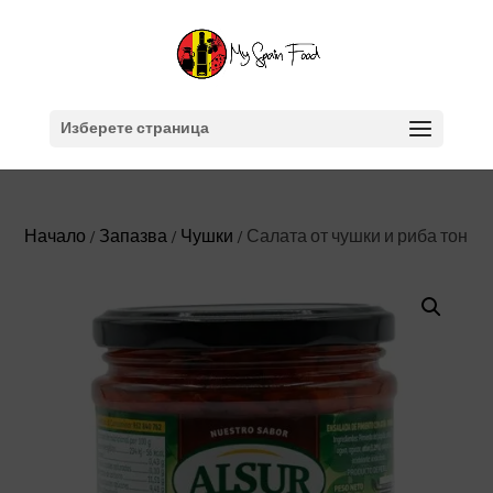
Изберете страница
Начало
/
Запазва
/
Чушки
/ Салата от чушки и риба тон