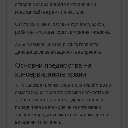
отваряне съхранявайте в хладилник и
консумирайте в рамките на 7 дни.
Съставки: Пикильо чушки, лук, вода, захар,
риба тон (5%), оцет, сол и лимонена киселина.
Alsur е семеен бизнес, в който главното
действащо лице е същността на храната.
Основни предимства на
консервираните храни
Те запазват всички хранителни свойства на
самата храна. Храната запазва свежестта си.
Използваните храни са здравословни и
поради това са подходящи за оптимално
хранене поради високото си съдържание на
витамини и протеини.