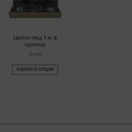
да
бъда
бъдат
избр
избрани
на
на
стра
страницата
на
Цветен мед 1 кг 6
на
единици
проду
продукта.
46,38
€
Този
ИЗБЕРЕТЕ ОПЦИИ
продукт
има
няколко
варианта.
Вариантите
могат
да
бъдат