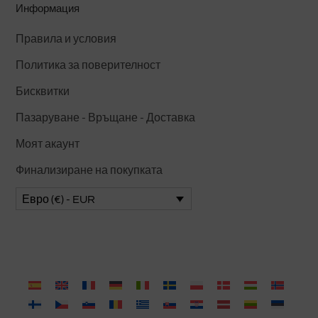
избрани
Информация
на
Правила и условия
страницата
на
Политика за поверителност
продукта.
Бисквитки
Пазаруване - Връщане - Доставка
Моят акаунт
Финализиране на покупката
Евро (€) - EUR