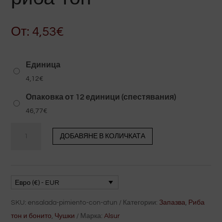
От:
4,53
€
Единица
4,12
€
Опаковка от 12 единици (спестявания)
46,77
€
Салата
ДОБАВЯНЕ В КОЛИЧКАТА
от
чушки
и
риба
Евро (€) - EUR
тон
SKU:
ensalada-pimiento-con-atun
Категории:
Запазва
,
Риба
количество
тон и бонито
,
Чушки
Марка:
Alsur