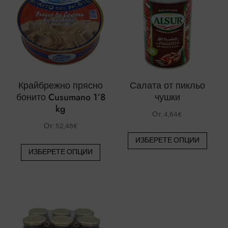
Крайбрежно прясно
Салата от пикльо
бонито Cusumano 1’8
чушки
kg
От:
4,64
€
От:
52,48
€
Този
ИЗБЕРЕТЕ ОПЦИИ
Този
проду
ИЗБЕРЕТЕ ОПЦИИ
продукт
има
има
някол
няколко
вариа
варианта.
Вари
Вариантите
могат
могат
да