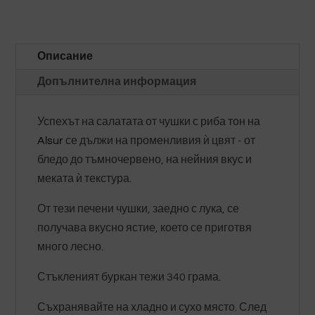
Описание
Допълнителна информация
Успехът на салатата от чушки с риба тон на
Alsur
се дължи на променливия ѝ цвят - от
бледо до тъмночервено, на нейния вкус и
меката ѝ текстура.
От тези печени чушки, заедно с лука, се
получава вкусно ястие, което се приготвя
много лесно.
Стъкленият буркан тежи 340 грама.
Съхранявайте на хладно и сухо място. След