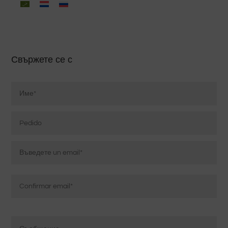
Свържете се с
Nombre
*
Pedido
Correo
electrónico
*
Въведете
имейл
Потвърдете
Mensaje
имейл
*