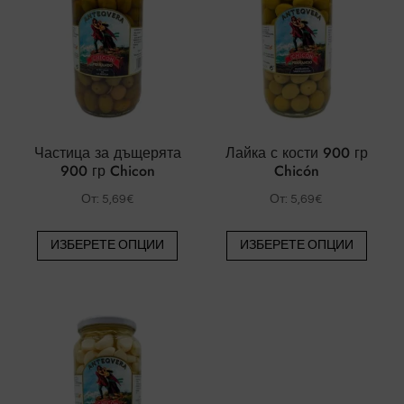
Частица за дъщерята
Лайка с кости 900 гр
900 гр Chicon
Chicón
От:
5,69
€
От:
5,69
€
Този
Този
ИЗБЕРЕТЕ ОПЦИИ
ИЗБЕРЕТЕ ОПЦИИ
продукт
проду
има
има
няколко
някол
варианта.
вариа
Вариантите
Вари
могат
могат
да
да