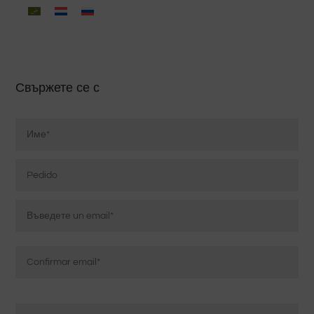
Свържете се с
Nombre
*
Pedido
Correo
electrónico
*
Въведете
имейл
Потвърдете
Mensaje
имейл
*