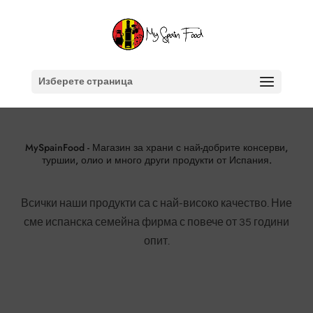
Изберете страница
MySpainFood - Магазин за храни с най-добрите консерви,
туршии, олио и много други продукти от Испания.
Всички наши продукти са с най-високо качество. Ние
сме испанска семейна фирма с повече от 35 години
опит.