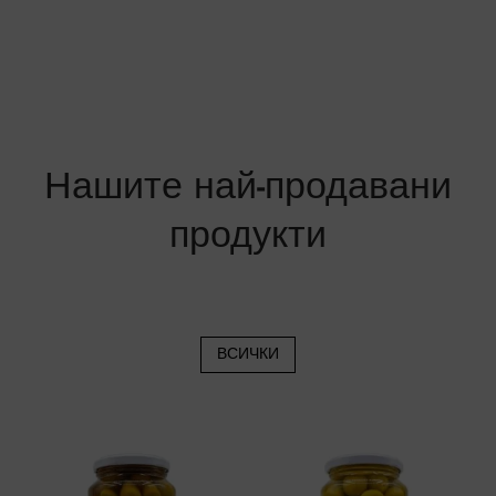
могат
да
бъдат
избрани
на
Нашите най-продавани
страницата
на
продукти
продукта.
ВСИЧКИ