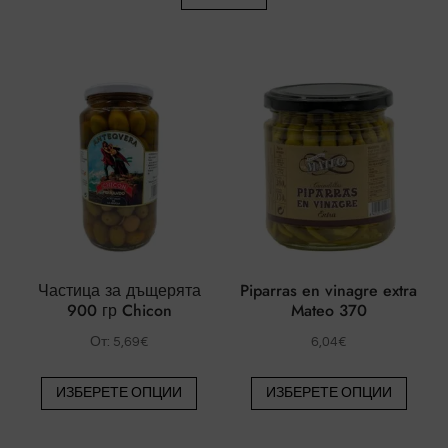
Частица за дъщерята
Piparras en vinagre extra
900 гр Chicon
Mateo 370
От:
5,69
€
6,04
€
Този
Този
ИЗБЕРЕТЕ ОПЦИИ
ИЗБЕРЕТЕ ОПЦИИ
продукт
проду
има
има