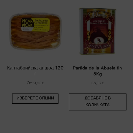
няколко
някол
варианта.
вариа
Вариантите
Вари
могат
могат
да
да
бъдат
бъда
избрани
избр
на
на
страницата
стра
Кантабрийска аншоа 120
Partida de la Abuela tin
на
на
г
5Kg
продукта.
проду
От:
9,63
€
38,17
€
Този
ИЗБЕРЕТЕ ОПЦИИ
ДОБАВЯНЕ В
продукт
КОЛИЧКАТА
има
няколко
варианта.
Вариантите