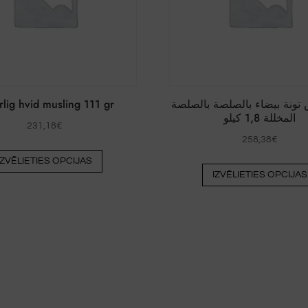
rlig hvid musling 111 gr
 تونة بيضاء بالصلصة بالصلصة
المخللة 1,8 كيلو
231,18
€
258,38
€
Šim
IZVĒLIETIES OPCIJAS
produktam
IZVĒLIETIES OPCIJAS
ir
vairāki
varianti.
Variantus
var
izvēlēties
produkta