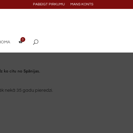
PABEIGT PIRKUMU
MANS KONTS
DIOMA
z ko citu no Spānijas.
k nekā 35 gadu pieredzi.