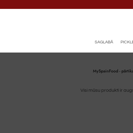
SAGLABĀ
PICKL
MySpainFood - pārtika
Visi mūsu produkti ir a