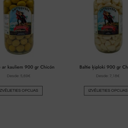
e ar kauliem 900 gr Chicón
Baltie ķiploki 900 gr C
Desde:
5,69
€
Desde:
7,18
€
Šim
IZVĒLIETIES OPCIJAS
IZVĒLIETIES OPCIJAS
produktam
ir
vairāki
varianti.
Variantus