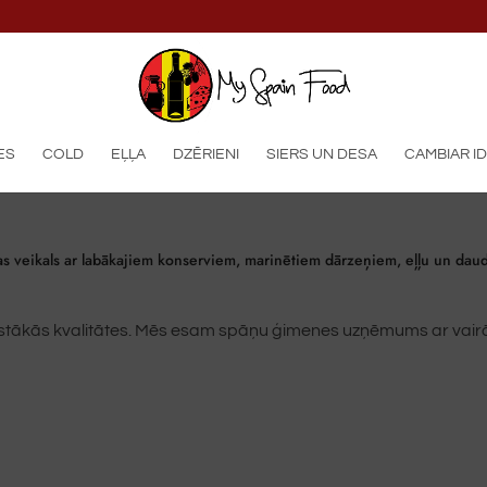
ES
COLD
EĻĻA
DZĒRIENI
SIERS UN DESA
CAMBIAR I
s veikals ar labākajiem konserviem, marinētiem dārzeņiem, eļļu un daud
ugstākās kvalitātes. Mēs esam spāņu ģimenes uzņēmums ar vairā