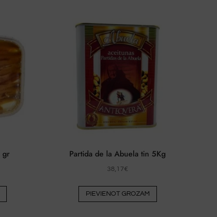
 gr
Partida de la Abuela tin 5Kg
38,17
€
Šim
PIEVIENOT GROZAM
produktam
ir