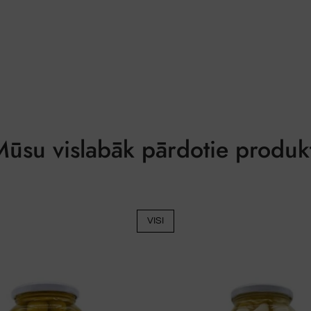
vairāki
varianti.
Variantus
var
izvēlēties
produkta
lapā
ūsu vislabāk pārdotie produk
VISI