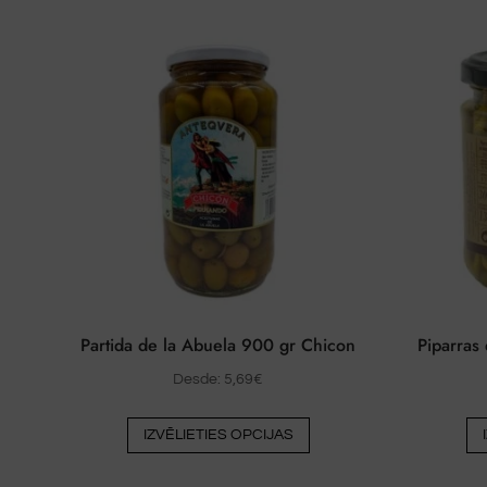
Partida de la Abuela 900 gr Chicon
Piparras
Desde:
5,69
€
Šim
IZVĒLIETIES OPCIJAS
produktam
ir