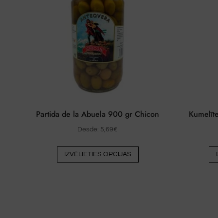
Partida de la Abuela 900 gr Chicon
Kumelīt
Desde:
5,69
€
Šim
IZVĒLIETIES OPCIJAS
produktam
ir
vairāki
varianti.
Variantus