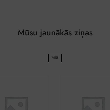
var
izvēlēties
produkta
lapā
Mūsu jaunākās ziņas
VISI