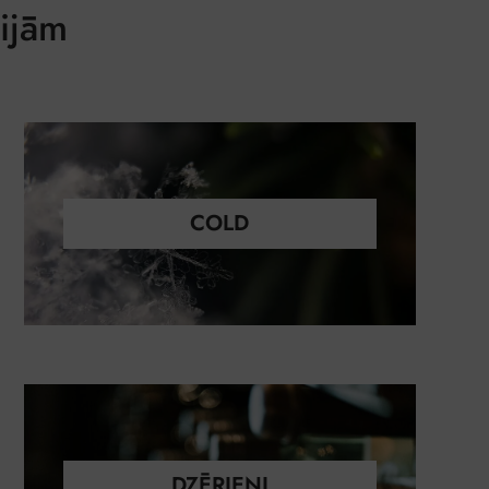
nijām
COLD
DZĒRIENI