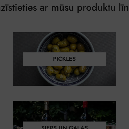
zīstieties ar mūsu produktu lī
PICKLES
SIERS UN GAĻAS