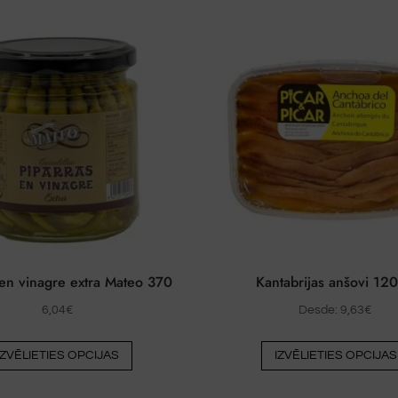
 en vinagre extra Mateo 370
Kantabrijas anšovi 120
6,04
€
Desde:
9,63
€
Šim
IZVĒLIETIES OPCIJAS
IZVĒLIETIES OPCIJAS
produktam
ir