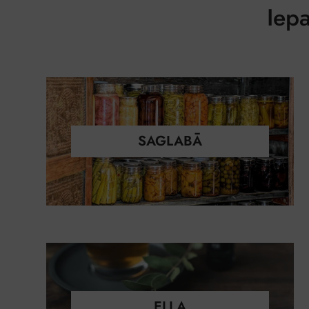
Iepa
SAGLABĀ
EĻĻA