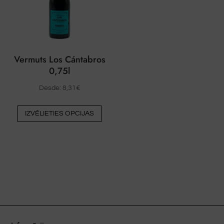
produkta
prod
lapā
lapā
Vermuts Los Cántabros
0,75l
Desde:
8,31
€
Šim
IZVĒLIETIES OPCIJAS
produktam
ir
vairāki
varianti.
Variantus
var
izvēlēties
produkta
lapā