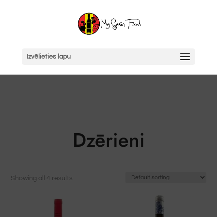
Izvēlieties lapu
Dzērieni
Showing all 4 results