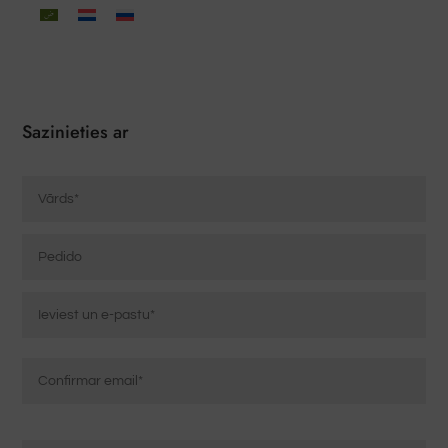
Sazinieties ar
Nombre
*
Pedido
Correo
electrónico
*
Ievadiet
e-
pasta
Apstiprināt
Mensaje
adresi
e-