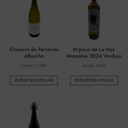
Cruceiro de Ferreiros
M Jesus de La Hoz
Albariño
Monsalve 2024 Verdejo
Desde:
10,48
€
Desde:
5,69
€
Šim
Šim
IZVĒLIETIES OPCIJAS
IZVĒLIETIES OPCIJAS
produktam
prod
ir
ir
vairāki
vairā
varianti.
varia
Variantus
Vari
var
var
izvēlēties
izvēl