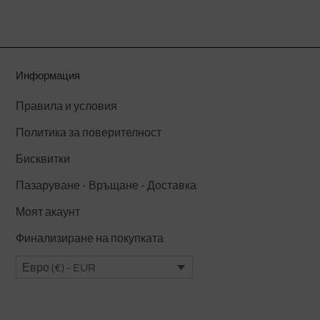
има
няколко
варианта.
Вариантите
Информация
могат
да
Правила и условия
бъдат
Политика за поверителност
избрани
на
Бисквитки
страницата
Пазаруване - Връщане - Доставка
на
Моят акаунт
продукта.
Финализиране на покупката
Евро (€) - EUR