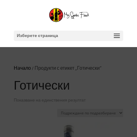
Изберете страница
Начало
/ Продукти с етикет „Готически“
Готически
Показване на единствения резултат