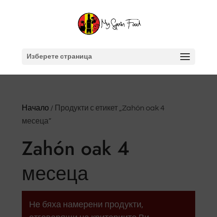
Изберете страница
Начало
/ Продукти с етикет „Zahón oak 4
месеца“
Zahón oak 4
месеца
Не бяха намерени продукти,