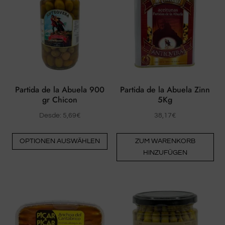
Partida de la Abuela 900
Partida de la Abuela Zinn
gr Chicon
5Kg
Desde:
5,69
€
38,17
€
Dieses
OPTIONEN AUSWÄHLEN
ZUM WARENKORB
Produkt
HINZUFÜGEN
hat
mehrere
Varianten.
Die
Optionen
können