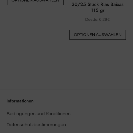
OPTIONEN AUSWÄHLEN
we
Produkt
20/25 Stück Rias Baixas
115 gr
hat
mehrere
Desde:
6,29
€
Varianten.
Die
Die
OPTIONEN AUSWÄHLEN
Pro
Optionen
hat
können
me
auf
Var
der
Die
Produktseite
Opt
ausgewählt
kö
werden
auf
der
Informationen
Pro
Bedingungen und Konditionen
au
we
Datenschutzbestimmungen