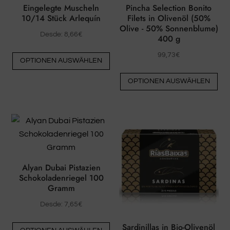
ausgewählt
au
Eingelegte Muscheln
Pincha Selection Bonito
werden
we
10/14 Stück Arlequín
Filets in Olivenöl (50%
Olive - 50% Sonnenblume)
Desde:
8,66
€
400 g
Dieses
99,73
€
OPTIONEN AUSWÄHLEN
Produkt
Die
hat
OPTIONEN AUSWÄHLEN
Pro
mehrere
hat
Varianten.
me
Die
Var
Optionen
Die
können
Opt
auf
kö
Alyan Dubai Pistazien
der
Schokoladenriegel 100
auf
Produktseite
Gramm
der
ausgewählt
Desde:
7,65
€
Pro
werden
au
Dieses
Sardinillas in Bio-Olivenöl