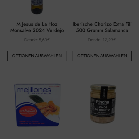
der
der
Produktseite
Pro
ausgewählt
au
M Jesus de La Hoz
Iberische Chorizo Extra Fili
werden
we
Monsalve 2024 Verdejo
500 Gramm Salamanca
Desde:
5,69
€
Desde:
12,23
€
Dieses
Die
OPTIONEN AUSWÄHLEN
OPTIONEN AUSWÄHLEN
Produkt
Pro
hat
hat
mehrere
me
Varianten.
Var
Die
Die
Optionen
Opt
können
kö
auf
auf
der
der
Produktseite
Pro