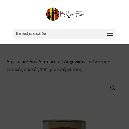
Επιλέξτε σελίδα
Αρχική σελίδα
/
Διατηρεί το
/
Λαχανικά
/ La Barraca
φυσικός αρακάς 390 gr ακατέργαστος