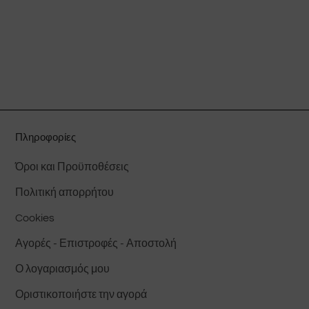
προϊόν
έχει
πολλαπλές
παραλλαγές.
Οι
επιλογές
μπορούν
να
Πληροφορίες
επιλεγούν
Όροι και Προϋποθέσεις
στη
σελίδα
Πολιτική απορρήτου
του
Cookies
προϊόντος
Αγορές - Επιστροφές - Αποστολή
Ο λογαριασμός μου
Οριστικοποιήστε την αγορά