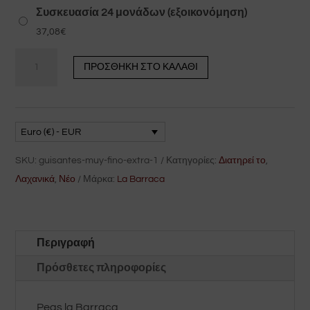
Συσκευασία 24 μονάδων (εξοικονόμηση)
37,08
€
La
ΠΡΟΣΘΉΚΗ ΣΤΟ ΚΑΛΆΘΙ
Barraca
φυσικός
αρακάς
390
Euro (€) - EUR
gr
SKU:
guisantes-muy-fino-extra-1
Κατηγορίες:
Διατηρεί το
,
ακατέργαστος
Λαχανικά
,
Νέο
Μάρκα:
La Barraca
ποσότητα
Περιγραφή
Πρόσθετες πληροφορίες
Peas la Barraca