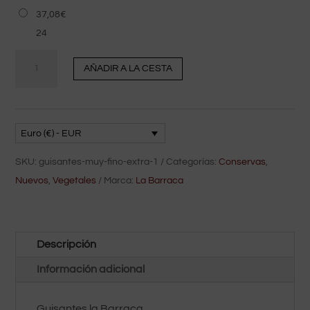
37,08
€
24
cantidad
AÑADIR A LA CESTA
Guisantes
al
natural
La
Euro (€) - EUR
Barraca
SKU:
guisantes-muy-fino-extra-1
Categorías:
Conservas
,
390
Nuevos
,
Vegetales
Marca:
La Barraca
gr
bruto
Descripción
Información adicional
Guisantes la Barraca