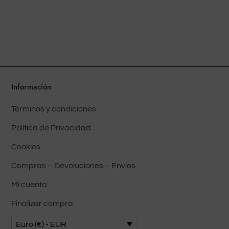
múltiples
variantes.
Las
opciones
pueden
elegirse
en
Información
la
Términos y condiciones
página
del
Política de Privacidad
producto
Cookies
Compras – Devoluciones – Envíos
Mi cuenta
Finalizar compra
Euro (€) - EUR