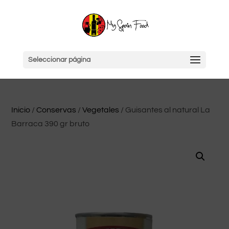
Seleccionar página
Inicio
/
Conservas
/
Vegetales
/ Guisantes al natural La
Barraca 390 gr bruto