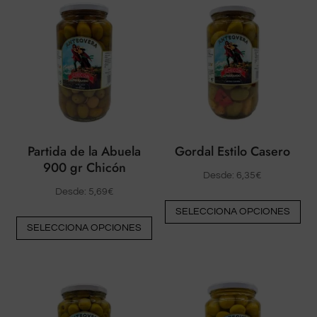
Partida de la Abuela
Gordal Estilo Casero
900 gr Chicón
Desde:
6,35
€
Desde:
5,69
€
Est
SELECCIONA OPCIONES
Este
pr
SELECCIONA OPCIONES
producto
tie
tiene
múl
múltiples
var
variantes.
La
Las
op