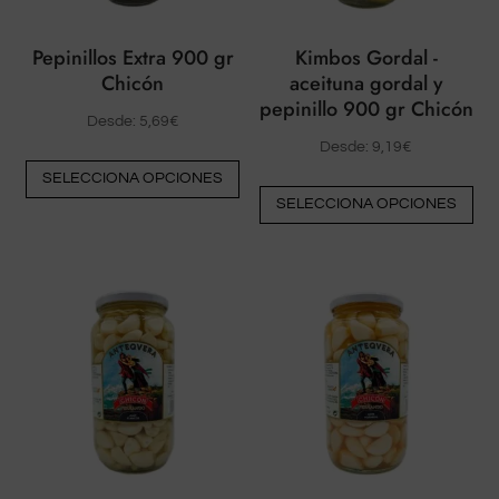
la
la
página
pá
Pepinillos Extra 900 gr
Kimbos Gordal -
del
del
Chicón
aceituna gordal y
producto
pr
pepinillo 900 gr Chicón
Desde:
5,69
€
Desde:
9,19
€
Este
SELECCIONA OPCIONES
Est
producto
SELECCIONA OPCIONES
pr
tiene
tie
múltiples
múl
variantes.
var
Las
La
opciones
op
pueden
pu
elegirse
ele
en
en
la
la
página