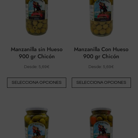
opciones
pu
pueden
ele
elegirse
en
en
la
la
pá
página
del
Manzanilla sin Hueso
Manzanilla Con Hueso
del
pr
900 gr Chicón
900 gr Chicón
producto
Desde:
5,69
€
Desde:
5,69
€
Este
Est
SELECCIONA OPCIONES
SELECCIONA OPCIONES
producto
pr
tiene
tie
múltiples
múl
variantes.
var
Las
La
opciones
op
pueden
pu