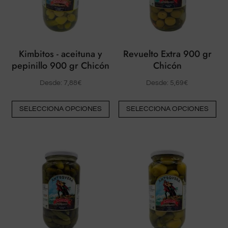
elegirse
ele
en
en
la
la
página
pá
Kimbitos - aceituna y
Revuelto Extra 900 gr
del
del
pepinillo 900 gr Chicón
Chicón
producto
pr
Desde:
7,88
€
Desde:
5,69
€
Este
Est
SELECCIONA OPCIONES
SELECCIONA OPCIONES
producto
pr
tiene
tie
múltiples
múl
variantes.
var
Las
La
opciones
op
pueden
pu
elegirse
ele
en
en