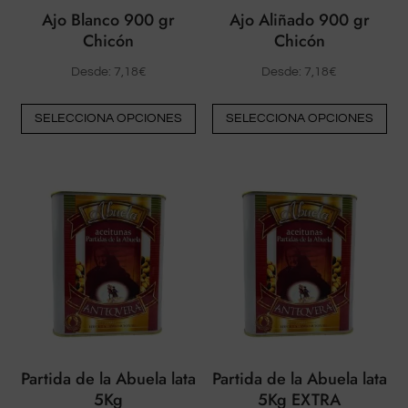
pá
del
Ajo Blanco 900 gr
Ajo Aliñado 900 gr
del
producto
Chicón
Chicón
pr
Desde:
7,18
€
Desde:
7,18
€
Este
Est
SELECCIONA OPCIONES
SELECCIONA OPCIONES
producto
pr
tiene
tie
múltiples
múl
variantes.
var
Las
La
opciones
op
pueden
pu
elegirse
ele
en
en
la
la
página
pá
Partida de la Abuela lata
Partida de la Abuela lata
del
del
5Kg
5Kg EXTRA