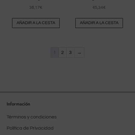
producto
pr
38,17
€
45,34
€
AÑADIR A LA CESTA
AÑADIR A LA CESTA
1
2
3
→
Información
Términos y condiciones
Política de Privacidad