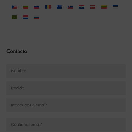
Contacto
Nombre
*
Pedido
Correo
electrónico
*
Introducir
correo
electrónico