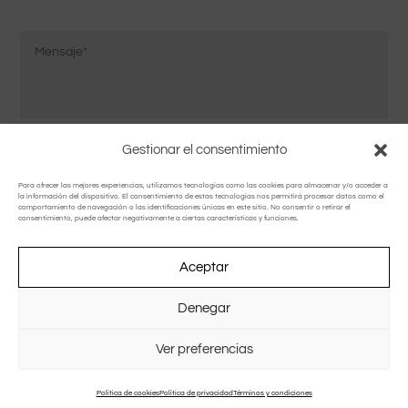
Confirmar
Mensaje
correo
*
electrónico
Consentimiento
Estoy de acuerdo con la
política de privacidad
.
*
Gestionar el consentimiento
*
Para ofrecer las mejores experiencias, utilizamos tecnologías como las cookies para almacenar y/o acceder a
la información del dispositivo. El consentimiento de estas tecnologías nos permitirá procesar datos como el
comportamiento de navegación o las identificaciones únicas en este sitio. No consentir o retirar el
consentimiento, puede afectar negativamente a ciertas características y funciones.
Aceptar
Design by
Irimaweb
Denegar
Ver preferencias
Política de cookies
Política de privacidad
Términos y condiciones