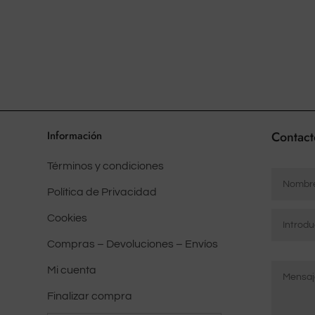
Información
Contact
Términos y condiciones
Nombre
*
Política de Privacidad
Correo
Cookies
electrón
Compras – Devoluciones – Envíos
*
Mensaje
Introduci
Mi cuenta
*
correo
electróni
Finalizar compra