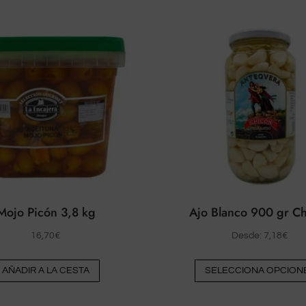
Mojo Picón 3,8 kg
Ajo Blanco 900 gr C
16,70
€
Desde:
7,18
€
AÑADIR A LA CESTA
SELECCIONA OPCION