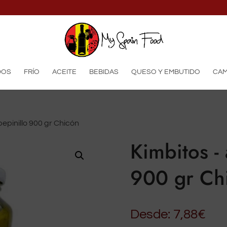
productos
DOS
FRÍO
ACEITE
BEBIDAS
QUESO Y EMBUTIDO
CAM
pepinillo 900 gr Chicón
Kimbitos - 
900 gr Ch
Desde:
7,88
€