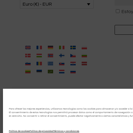
Euro (€) - EUR
Consent
Estoy
*
Para ofrecer las mejores experiencias, utilizamos tecnologías como las cookies para almacenar y/o acceder a la 
El consentimiento de estas tecnologías nos permitirá procesar datos como el comportamiento de navegación o l
en este sitio. No consentir o retirar el consentimiento, puede afectar negativamente a ciertas características y fu
Política de cookies
Política de privacidad
Términos y condiciones