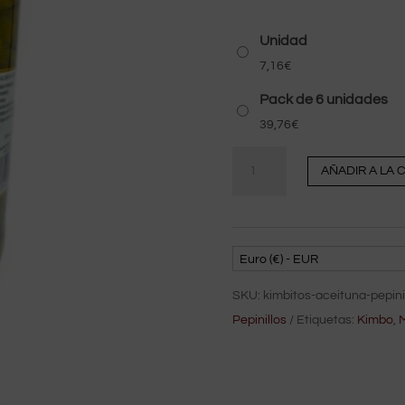
Unidad
7,16
€
Pack de 6 unidades
39,76
€
cantidad
AÑADIR A LA 
Kimbitos
-
aceituna
y
Euro (€) - EUR
pepinillo
SKU:
kimbitos-aceituna-pepini
900
Pepinillos
Etiquetas:
Kimbo
,
M
gr
Chicón