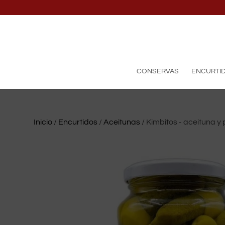
CONSERVAS
ENCURTI
Inicio
/
Encurtidos
/
Aceitunas
/ Kimbitos - aceituna y 