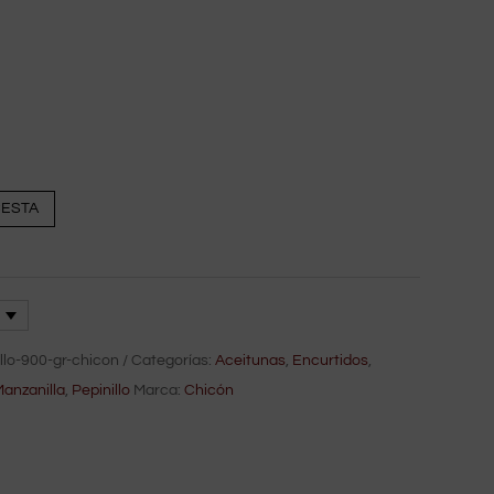
CESTA
llo-900-gr-chicon
Categorías:
Aceitunas
,
Encurtidos
,
anzanilla
,
Pepinillo
Marca:
Chicón