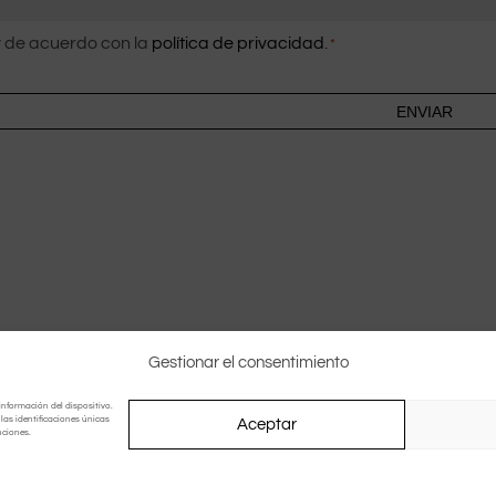
imiento
 de acuerdo con la
política de privacidad
.
*
Gestionar el consentimiento
información del dispositivo.
as identificaciones únicas
Aceptar
nciones.
Design by
Irimaweb