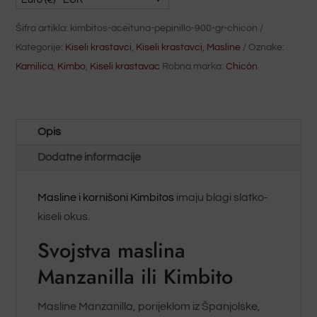
krastavci
Šifra artikla:
kimbitos-aceituna-pepinillo-900-gr-chicon
900g
Kategorije:
Kiseli krastavci
,
Kiseli krastavci
,
Masline
Oznake:
Chicón
Kamilica
,
Kimbo
,
Kiseli krastavac
Robna marka:
Chicón
količina
Opis
Dodatne informacije
Masline i kornišoni Kimbitos
imaju blagi slatko-
kiseli okus.
Svojstva maslina
Manzanilla ili Kimbito
Masline Manzanilla, porijeklom iz Španjolske,