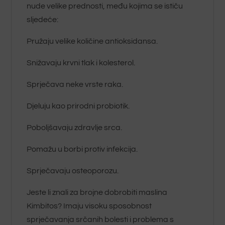
nude velike prednosti, među kojima se ističu
sljedeće:
Pružaju velike količine antioksidansa.
Snižavaju krvni tlak i kolesterol.
Sprječava neke vrste raka.
Djeluju kao prirodni probiotik.
Poboljšavaju zdravlje srca.
Pomažu u borbi protiv infekcija.
Sprječavaju osteoporozu.
Jeste li znali za brojne dobrobiti maslina
Kimbitos? Imaju visoku sposobnost
sprječavanja srčanih bolesti i problema s