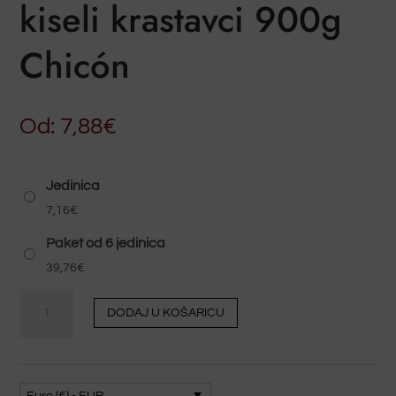
kiseli krastavci 900g
Chicón
Od:
7,88
€
Jedinica
7,16
€
Paket od 6 jedinica
39,76
€
Kimbitos
DODAJ U KOŠARICU
-
masline
i
kiseli
Euro (€) - EUR