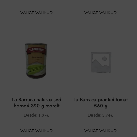
Sellel
Sellel
VALIGE VALIKUD
VALIGE VALIKUD
tootel
tootel
on
on
mitu
mitu
varianti.
varianti
Valikud
Valikud
saab
saab
valida
valida
toote
toote
lehel
lehel
La Barraca naturaalsed
La Barraca praetud tomat
herned 390 g toorelt
560 g
Desde:
1,87
€
Desde:
3,74
€
Sellel
Sellel
VALIGE VALIKUD
VALIGE VALIKUD
tootel
tootel