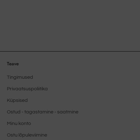
on
on
mitu
mitu
varianti.
varianti
Valikud
Valikud
saab
saab
valida
valida
toote
toote
lehel
lehel
Teave
Tingimused
Privaatsuspoliitika
Küpsised
Ostud - tagastamine - saatmine
Minu konto
Ostu lõpuleviimine