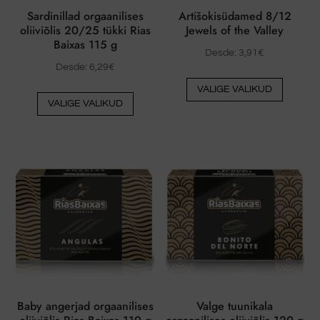
Sardinillad orgaanilises
Artišokisüdamed 8/12
oliiviõlis 20/25 tükki Rias
Jewels of the Valley
Baixas 115 g
Desde:
3,91
€
Desde:
6,29
€
Sellel
VALIGE VALIKUD
Sellel
tootel
VALIGE VALIKUD
tootel
on
on
mitu
mitu
varianti
varianti.
Valikud
Valikud
saab
saab
valida
valida
toote
toote
lehel
lehel
Baby angerjad orgaanilises
Valge tuunikala