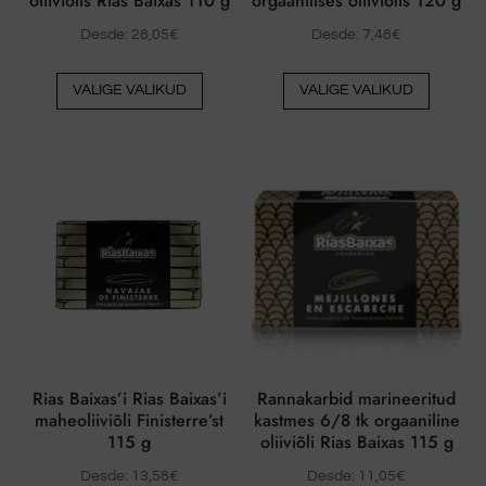
oliiviõlis Rias Baixas 110 g
orgaanilises oliiviõlis 120 g
Desde:
28,05
€
Desde:
7,48
€
Sellel
Sellel
VALIGE VALIKUD
VALIGE VALIKUD
tootel
tootel
on
on
mitu
mitu
varianti.
varianti
Valikud
Valikud
saab
saab
valida
valida
toote
toote
lehel
lehel
Rias Baixas’i Rias Baixas’i
Rannakarbid marineeritud
maheoliiviõli Finisterre’st
kastmes 6/8 tk orgaaniline
115 g
oliiviõli Rias Baixas 115 g
Desde:
13,58
€
Desde:
11,05
€