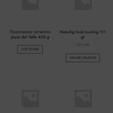
Прасковени сегменти
Naturlig hvid musling 111
Joyas del Valle 420 g
gr
231,18
€
LOE EDASI
Sellel
VALIGE VALIKUD
tootel
on
mitu
varianti
Valikud
saab
valida
toote
lehel