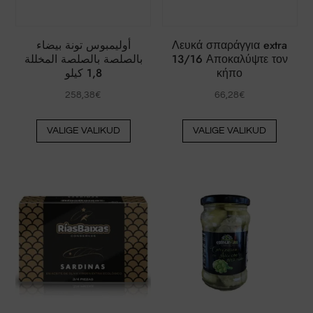
أوليمبوس تونة بيضاء
Λευκά σπαράγγια extra
بالصلصة بالصلصة المخللة
13/16 Αποκαλύψτε τον
1,8 كيلو
κήπο
258,38
€
66,28
€
Sellel
Sellel
VALIGE VALIKUD
VALIGE VALIKUD
tootel
tootel
on
on
mitu
mitu
varianti.
varianti
Valikud
Valikud
saab
saab
valida
valida
toote
toote
lehel
lehel