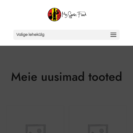
Valige lehekülg
Meie uusimad tooted