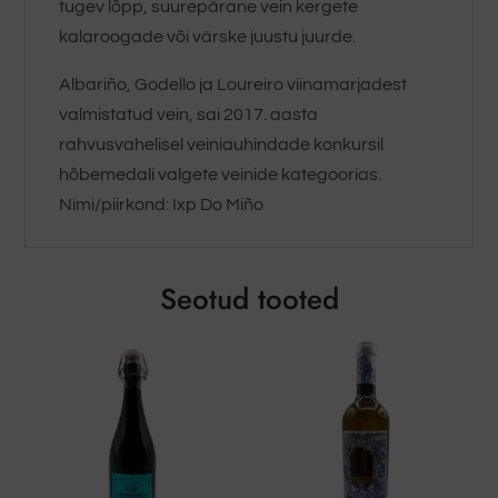
tugev lõpp, suurepärane vein kergete
kalaroogade või värske juustu juurde.
Albariño, Godello ja Loureiro viinamarjadest
valmistatud vein, sai 2017. aasta
rahvusvahelisel veiniauhindade konkursil
hõbemedali valgete veinide kategoorias.
Nimi/piirkond: Ixp Do Miño
Seotud tooted