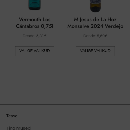
Vermouth Los
M Jesus de La Hoz
Cántabros 0,75l
Monsalve 2024 Verdejo
Desde:
8,31
€
Desde:
5,69
€
Sellel
Sellel
VALIGE VALIKUD
VALIGE VALIKUD
tootel
tootel
on
on
mitu
mitu
varianti.
varianti
Valikud
Valikud
saab
saab
valida
valida
toote
toote
lehel
lehel
Teave
Tingimused