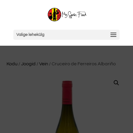
Valige lehekülg
Kodu
/
Joogid
/
Vein
/ Cruceiro de Ferreiros Albariño