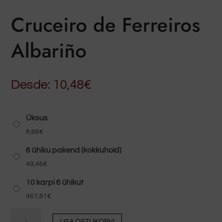
Cruceiro de Ferreiros
Albariño
Desde:
10,48
€
Üksus
8,66
€
6 ühiku pakend (kokkuhoid)
49,46
€
10 karpi 6 ühikut
467,81
€
Cruceiro
LISA OSTUKORVI