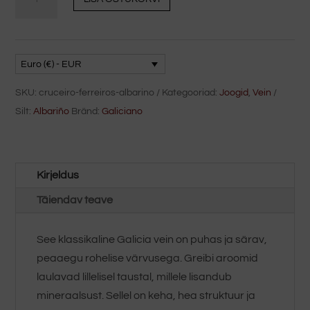
de
Ferreiros
Albariño
kogus
Euro (€) - EUR
SKU:
cruceiro-ferreiros-albarino
Kategooriad:
Joogid
,
Vein
Silt:
Albariño
Bränd:
Galiciano
Kirjeldus
Täiendav teave
See klassikaline Galicia vein on puhas ja särav,
peaaegu rohelise värvusega. Greibi aroomid
laulavad lillelisel taustal, millele lisandub
mineraalsust. Sellel on keha, hea struktuur ja