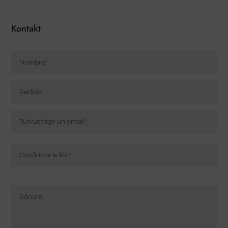
Kontakt
Nombre
*
Pedido
Correo
electrónico
*
Sisestage
e-
posti
Kinnita
Mensaje
aadress
e-
*
kiri