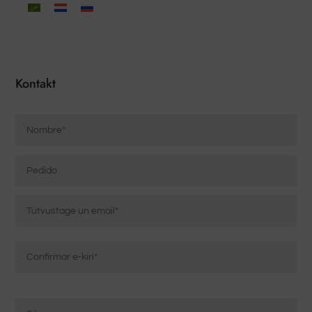
Kontakt
Nombre
*
Pedido
Correo
electrónico
*
Sisestage
e-
posti
Kinnita
Mensaje
aadress
e-
*