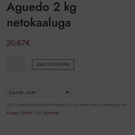
Aguedo 2 kg
netokaaluga
20,67
€
Oliiv
LISA OSTUKORVI
Sabrosita
Aguedo
2
kg
Euro (€) - EUR
netokaaluga
SKU:
aceituna-sabrosita-aguedo-2-kg-peso-neto
Kategooriad:
kogus
Kurgid
,
Oliivid
Silt:
Kummel