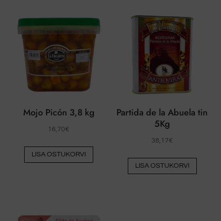
Mojo Picón 3,8 kg
Partida de la Abuela tin
5Kg
16,70
€
38,17
€
LISA OSTUKORVI
LISA OSTUKORVI