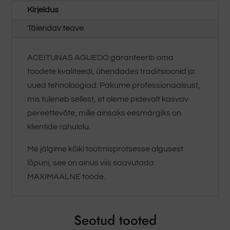
Kirjeldus
Täiendav teave
ACEITUNAS AGUEDO garanteerib oma
toodete kvaliteedi, ühendades traditsioonid ja
uued tehnoloogiad. Pakume professionaalsust,
mis tuleneb sellest, et oleme pidevalt kasvav
pereettevõte, mille ainsaks eesmärgiks on
klientide rahulolu.
Me jälgime kõiki tootmisprotsesse algusest
lõpuni, see on ainus viis saavutada
MAXIMAALNE toode.
Seotud tooted