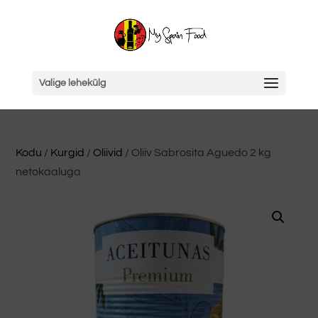
Valige lehekülg
Kodu
/
Kurgid
/
Oliivid
/ Oliiv Sabrosita Aguedo 2 kg
netokaaluga