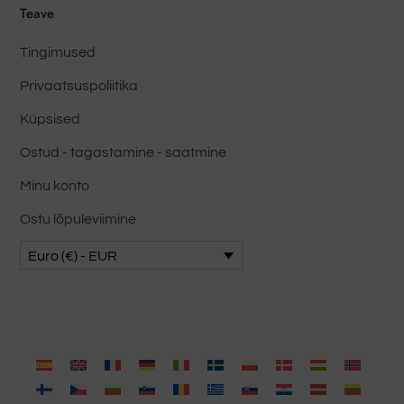
Teave
Tingimused
Privaatsuspoliitika
Küpsised
Ostud - tagastamine - saatmine
Minu konto
Ostu lõpuleviimine
Euro (€) - EUR