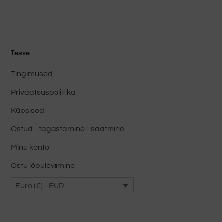
on
mitu
varianti.
Valikud
Teave
saab
valida
Tingimused
toote
Privaatsuspoliitika
lehel
Küpsised
Ostud - tagastamine - saatmine
Minu konto
Ostu lõpuleviimine
Euro (€) - EUR