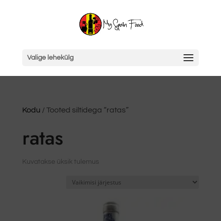
Valige lehekülg
Kodu
/ Tooted siltidega “ratas”
ratas
Kuvatakse üksik tulemus