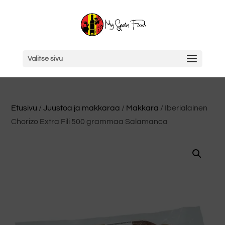
Valitse sivu
Etusivu
/
Juustoa ja makkaraa
/
Makkara
/ Iberialainen
Chorizo Extra Fili 500 grammaa Salamanca