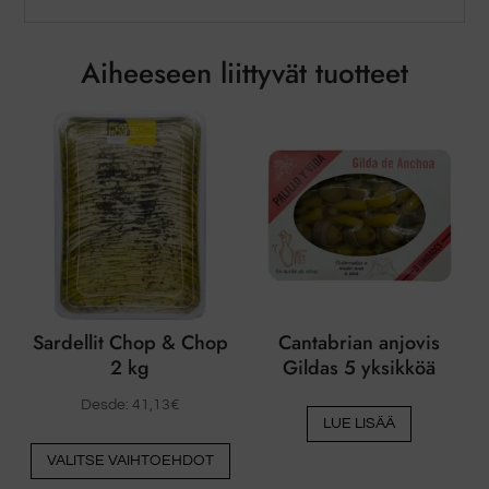
Aiheeseen liittyvät tuotteet
Sardellit Chop & Chop
Cantabrian anjovis
2 kg
Gildas 5 yksikköä
Desde:
41,13
€
LUE LISÄÄ
Tästä
VALITSE VAIHTOEHDOT
tuotteesta