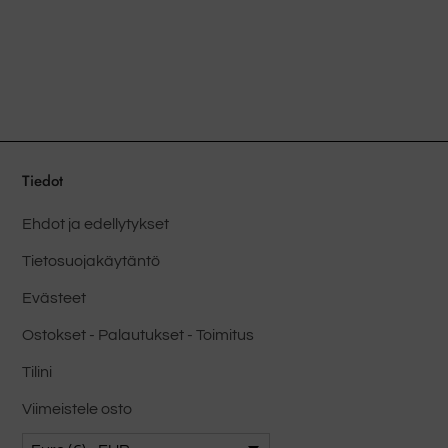
useita
Vai
muunnelmia.
voi
Vaihtoehdot
vali
voidaan
tuot
valita
tuotesivulla
Tiedot
Ehdot ja edellytykset
Tietosuojakäytäntö
Evästeet
Ostokset - Palautukset - Toimitus
Tilini
Viimeistele osto