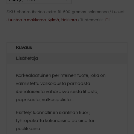
grammaa
SKU:
chorizo-iberico-extra-fili-500-gramos-salamanca
Luokat:
Salamanca
Juustoa ja makkaraa
,
Kylmä
,
Makkara
Tuotemerkki:
Fili
määrä
Kuvaus
Lisätietoja
Korkealaatuinen perinteinen tuote, joka on
valmistettu valikoidusta parhaasta
iberialaisesta vähärasvaisesta lihasta,
paprikasta, valkosipulista...
Esittely: luonnollinen sianlihan kuori,
tyhjiöpakattu kokonaisina paloina tai
puolikkaina.