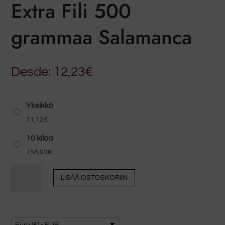
Extra Fili 500
grammaa Salamanca
Desde:
12,23
€
Yksikkö
11,12
€
10 kiloa
158,93
€
Iberialainen
LISÄÄ OSTOSKORIIN
Chorizo
Extra
Fili
500
Euro (€) - EUR