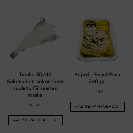
on
useita
muunnelmia.
Vaihtoehdot
voidaan
valita
tuotesivulla
Turska 30/40
Anjovis Picar&Picar
Kokonainen Kokonainen
260 gr.
suolattu Färsaarten
7,44
€
turska
Täs
248,48
€
VALITSE VAIHTOEHDOT
tuo
Tästä
on
VALITSE VAIHTOEHDOT
tuotteesta
use
on
muu