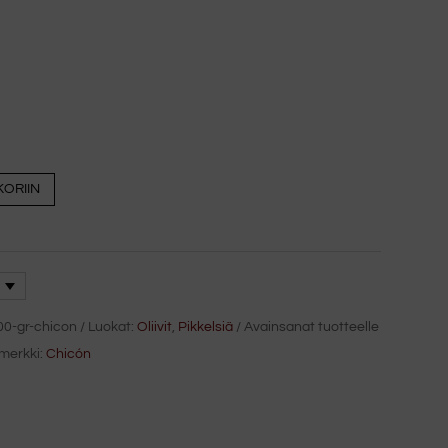
KORIIN
00-gr-chicon
Luokat:
Oliivit
,
Pikkelsiä
Avainsanat tuotteelle
merkki:
Chicón