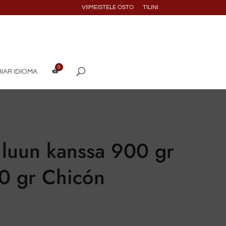
VIIMEISTELE OSTO
TILINI
IAR IDIOMA
 luun kanssa 900 gr
0 gr Chicón