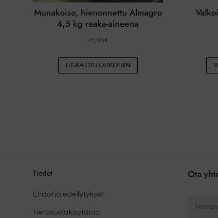
Munakoiso, hienonnettu Almagro
Valko
4,5 kg raaka-aineena
25,06
€
LISÄÄ OSTOSKORIIN
V
Tiedot
Ota yht
Ehdot ja edellytykset
Nombre
*
Tietosuojakäytäntö