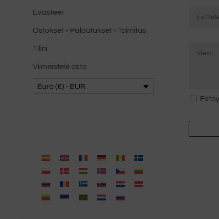
Correo
Evästeet
electrón
Ostokset - Palautukset - Toimitus
*
Mensaje
Kirjoita
Tilini
*
sähköpost
Viimeistele osto
Euro (€) - EUR
Consent
Estoy
*