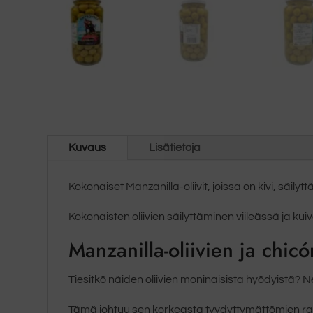
Kuvaus
Lisätietoja
Kokonaiset Manzanilla-oliivit, joissa on kivi, säily
Kokonaisten oliivien säilyttäminen viileässä ja k
Manzanilla-oliivien ja
chicón
Tiesitkö näiden oliivien moninaisista hyödyistä? N
Tämä johtuu sen korkeasta tyydyttymättömien rasvoj