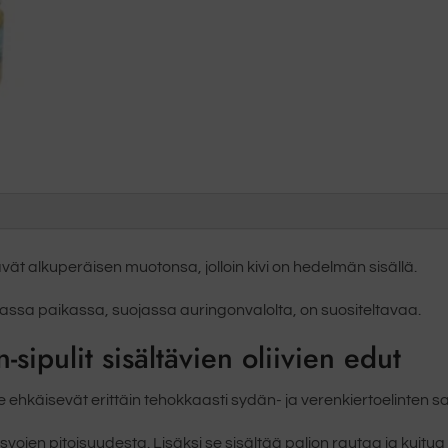
ttävät alkuperäisen muotonsa, jolloin kivi on hedelmän sisällä.
uivassa paikassa, suojassa auringonvalolta, on suositeltavaa.
-sipulit
sisältävien oliivien edut
e ehkäisevät erittäin tehokkaasti sydän- ja verenkiertoelinten s
en pitoisuudesta. Lisäksi se sisältää paljon rautaa ja kuitua ja 