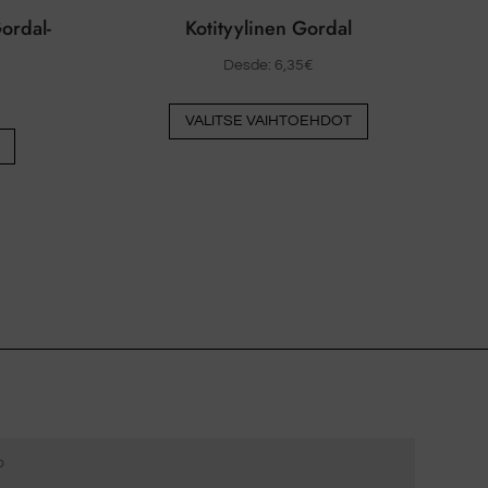
Gordal-
Kotityylinen Gordal
Desde:
6,35
€
Tästä
VALITSE VAIHTOEHDOT
tuotteesta
on
useita
muunnelmia.
Vaihtoehdot
voidaan
valita
tuotesivulla