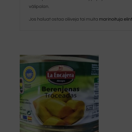
välipalan.
Jos haluat ostaa oliiveja tai muita
marinoituja elin