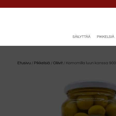
SÄILYTTÄÄ
PIKKELSIÄ
Etusivu
/
Pikkelsiä
/
Oliivit
/ Kamomilla luun kanssa 900