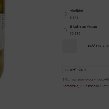
Yksikkö
5,17
€
6 kpl:n pakkaus
30,21
€
Kamomilla
LISÄÄ OSTOS
luun
kanssa
900
gr
Euro (€) - EUR
Chicón
SKU:
manzanilla-con-hueso-9
900
Kamomilla
,
Luun kanssa
Tuote
gr
Chicón
määrä