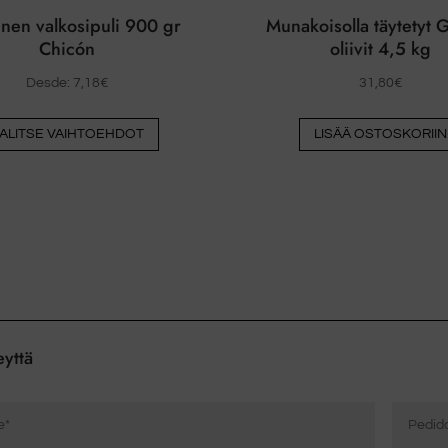
inen valkosipuli 900 gr
Munakoisolla täytetyt 
Chicón
oliivit 4,5 kg
Desde:
7,18
€
31,80
€
Tästä
ALITSE VAIHTOEHDOT
LISÄÄ OSTOSKORIIN
tuotteesta
on
useita
muunnelmia.
Vaihtoehdot
voidaan
valita
tuotesivulla
eyttä
Pedido