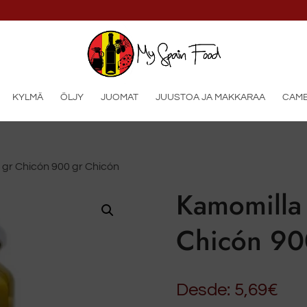
KYLMÄ
ÖLJY
JUOMAT
JUUSTOA JA MAKKARAA
CAMB
 gr Chicón 900 gr Chicón
Kamomilla
Chicón 90
Desde:
5,69
€