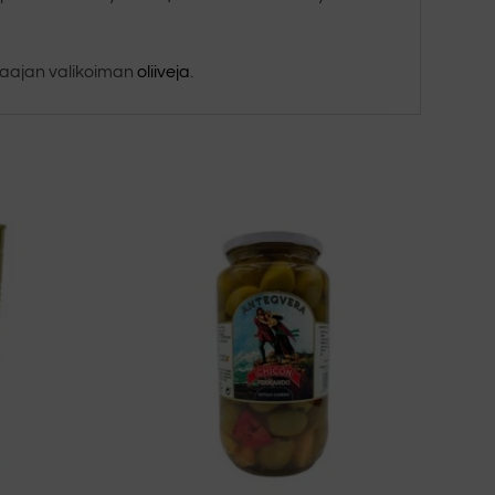
 laajan valikoiman
oliiveja
.