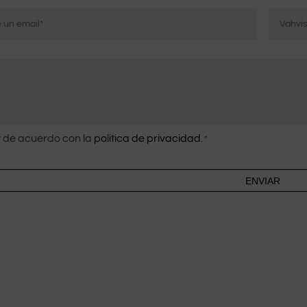
ico
Vahvista
iosoite
sähköpos
imiento
 de acuerdo con la
politica de privacidad
.
*