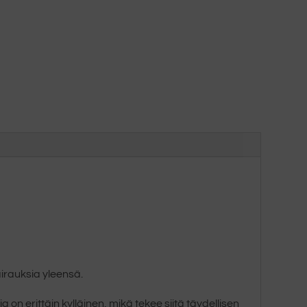
airauksia yleensä.
on erittäin kylläinen, mikä tekee siitä täydellisen