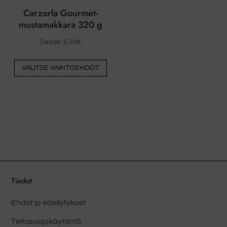
Carzorla Gourmet-
mustamakkara 320 g
Desde:
6,39
€
Tästä
VALITSE VAIHTOEHDOT
tuotteesta
on
useita
muunnelmia.
Vaihtoehdot
voidaan
valita
tuotesivulla
Tiedot
Ehdot ja edellytykset
Tietosuojakäytäntö