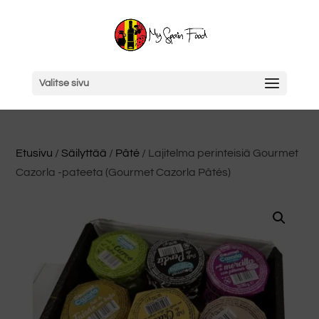
Valitse sivu
Etusivu
/
Säilyttää
/
Pâté
/ Lajitelma perinteisiä Gourmet
Cazorla -pateeta (Gourmet Cazorla Pâtés)