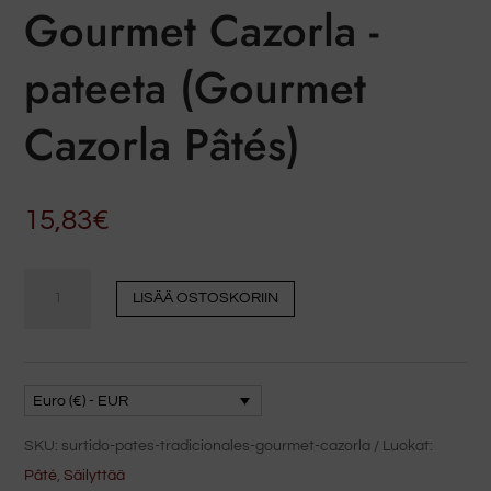
Gourmet Cazorla -
pateeta (Gourmet
Cazorla Pâtés)
15,83
€
Lajitelma
LISÄÄ OSTOSKORIIN
perinteisiä
Gourmet
Cazorla
-
Euro (€) - EUR
pateeta
SKU:
surtido-pates-tradicionales-gourmet-cazorla
Luokat:
(Gourmet
Pâté
,
Säilyttää
Cazorla