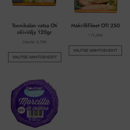
Tonnikalan vatsa Oti
Makrillifileet OTI 250
oliiviöljy 120gr
115,48
€
Desde:
5,78
€
Täs
VALITSE VAIHTOEHDOT
Tästä
tuo
VALITSE VAIHTOEHDOT
tuotteesta
on
on
use
useita
muu
muunnelmia.
Vai
Vaihtoehdot
voi
voidaan
vali
valita
tuot
tuotesivulla