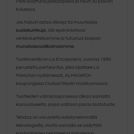
Pidä avattuna jääkaapissa ja nauti 30 päivän
kuluessa.
Jos haluat ostaa oliiveja tai muunlaisia
suolakurkkuja
, älä epäröi katsoa
verkkoluetteloamme ja tutustua laajaan
munakoisovalikoimaamme
.
Tuotemerkki on La Encajonera, vuonna 1990
perustettu perheyritys, joka sijaitsee La
Manchan sydämessä, ALMAGROn
kaupungissa Ciudad Realin maakunnassa.
Tuotteiden valmistusprosessi alkaa samalta
kasvualueelta, jossa valitaan paras laatutuote.
Tehdas on varustettu edistyneimmällä
teknologialla, mutta samalla se säilyttää
käsityöläisten perinteet ja taitotiedon.