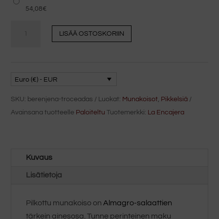
54,08
€
Munakoiso,
LISÄÄ OSTOSKORIIN
hienonnettu
La
Encajera
440
Euro (€) - EUR
grammaa
SKU:
berenjena-troceadas
Luokat:
Munakoisot
,
Pikkelsiä
määrä
Avainsana tuotteelle
Paloiteltu
Tuotemerkki:
La Encajera
Kuvaus
Lisätietoja
Pilkottu munakoiso on
Almagro-salaattien
tärkein ainesosa. Tunne perinteinen maku