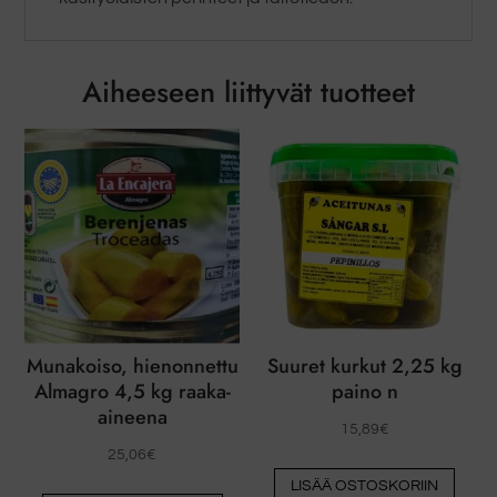
Aiheeseen liittyvät tuotteet
Munakoiso, hienonnettu
Suuret kurkut 2,25 kg
Almagro 4,5 kg raaka-
paino n
aineena
15,89
€
25,06
€
LISÄÄ OSTOSKORIIN