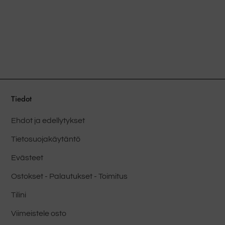
on
useita
muunnelmia.
Vaihtoehdot
voidaan
valita
tuotesivulla
Tiedot
Ehdot ja edellytykset
Tietosuojakäytäntö
Evästeet
Ostokset - Palautukset - Toimitus
Tilini
Viimeistele osto