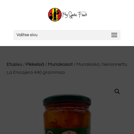
Valitse sivu
Etusivu
/
Pikkelsiä
/
Munakoisot
/ Munakoiso, hienonnettu
La Encajera 440 grammaa