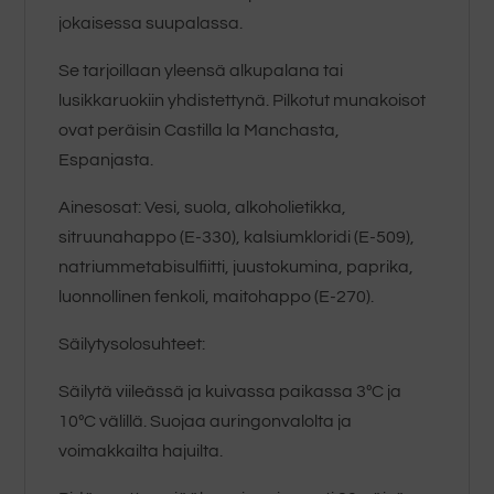
jokaisessa suupalassa.
Se tarjoillaan yleensä alkupalana tai
lusikkaruokiin yhdistettynä. Pilkotut munakoisot
ovat peräisin Castilla la Manchasta,
Espanjasta.
Ainesosat: Vesi, suola, alkoholietikka,
sitruunahappo (E-330), kalsiumkloridi (E-509),
natriummetabisulfiitti, juustokumina, paprika,
luonnollinen fenkoli, maitohappo (E-270).
Säilytysolosuhteet:
Säilytä viileässä ja kuivassa paikassa 3ºC ja
10ºC välillä. Suojaa auringonvalolta ja
voimakkailta hajuilta.