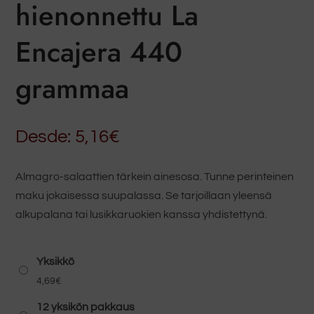
hienonnettu La
Encajera 440
grammaa
Desde:
5,16
€
Almagro-salaattien tärkein ainesosa. Tunne perinteinen
maku jokaisessa suupalassa. Se tarjoillaan yleensä
alkupalana tai lusikkaruokien kanssa yhdistettynä.
Yksikkö
4,69
€
12 yksikön pakkaus