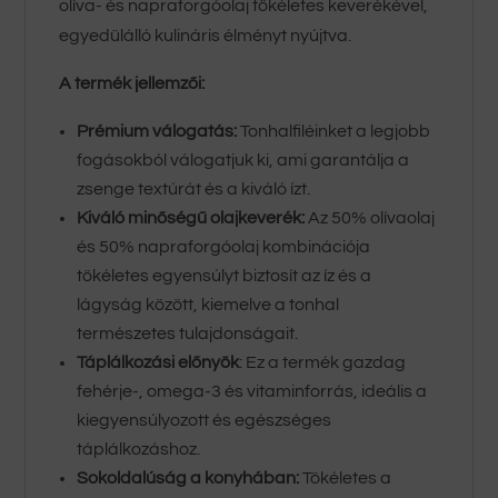
olíva- és napraforgóolaj tökéletes keverékével,
egyedülálló kulináris élményt nyújtva.
A termék jellemzői:
Prémium válogatás:
Tonhalfiléinket a legjobb
fogásokból válogatjuk ki, ami garantálja a
zsenge textúrát és a kiváló ízt.
Kiváló minőségű olajkeverék:
Az 50% olívaolaj
és 50% napraforgóolaj kombinációja
tökéletes egyensúlyt biztosít az íz és a
lágyság között, kiemelve a tonhal
természetes tulajdonságait.
Táplálkozási előnyök
: Ez a termék gazdag
fehérje-, omega-3 és vitaminforrás, ideális a
kiegyensúlyozott és egészséges
táplálkozáshoz.
Sokoldalúság a konyhában:
Tökéletes a