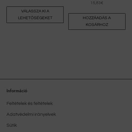
15,83
€
Ennek
VÁLASSZA KI A
a
LEHETŐSÉGEKET
HOZZÁADÁS A
terméknek
KOSÁRHOZ
több
változata
van.
A
változatok
a
termékoldalon
választhatók
Információ
ki
Feltételek és feltételek
Adatvédelmi irányelvek
Sütik