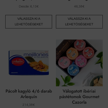
Desde:
6,13
€
46,38
€
Ennek
En
VÁLASSZA KI A
VÁLASSZA KI A
a
a
LEHETŐSÉGEKET
LEHETŐSÉGEKET
terméknek
te
több
tö
változata
vál
van.
van
A
A
változatok
vál
a
a
termékoldalon
te
választhatók
vál
ki
ki
Pácolt kagyló 4/6 darab
Válogatott ibériai
Arlequín
pástétomok Gourmet
Cazorla
214,38
€