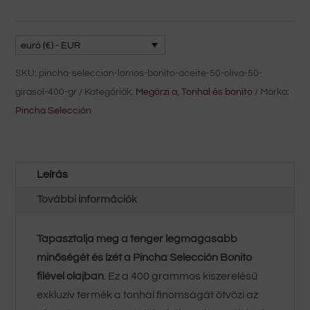
Bonito
filé
olívaolajban
euró (€) - EUR
(50%
SKU:
pincha-seleccion-lomos-bonito-aceite-50-oliva-50-
olíva
girasol-400-gr
Kategóriák:
Megőrzi a
,
Tonhal és bonito
Márka:
-
Pincha Selección
50%
napraforgó)
400
Leírás
g
mennyiség
További információk
Tapasztalja meg a tenger legmagasabb
minőségét és ízét a Pincha Selección Bonito
filével olajban
. Ez a 400 grammos kiszerelésű
exkluzív termék a tonhal finomságát ötvözi az