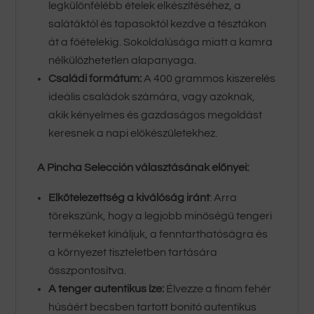
legkülönfélébb ételek elkészítéséhez, a
salátáktól és tapasoktól kezdve a tésztákon
át a főételekig. Sokoldalúsága miatt a kamra
nélkülözhetetlen alapanyaga.
Családi formátum:
A 400 grammos kiszerelés
ideális családok számára, vagy azoknak,
akik kényelmes és gazdaságos megoldást
keresnek a napi előkészületekhez.
A Pincha Selección választásának előnyei:
Elkötelezettség a kiválóság iránt
: Arra
törekszünk, hogy a legjobb minőségű tengeri
termékeket kínáljuk, a fenntarthatóságra és
a környezet tiszteletben tartására
összpontosítva.
A tenger autentikus íze:
Élvezze a finom fehér
húsáért becsben tartott bonitó autentikus