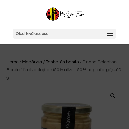
Oldal kiválasztása
Home
/
Megőrzi a
/
Tonhal és bonito
/ Pincha Selection
Bonito filé olívaolajban (50% olíva - 50% napraforgó) 400
g