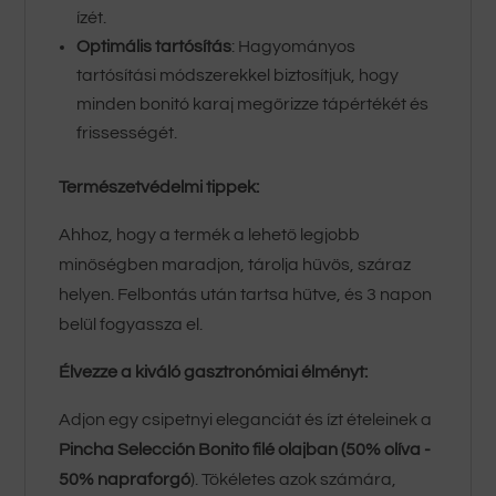
ízét.
Optimális tartósítás
: Hagyományos
tartósítási módszerekkel biztosítjuk, hogy
minden bonitó karaj megőrizze tápértékét és
frissességét.
Természetvédelmi tippek:
Ahhoz, hogy a termék a lehető legjobb
minőségben maradjon, tárolja hűvös, száraz
helyen. Felbontás után tartsa hűtve, és 3 napon
belül fogyassza el.
Élvezze a kiváló gasztronómiai élményt:
Adjon egy csipetnyi eleganciát és ízt ételeinek a
Pincha Selección Bonito filé olajban (50% olíva -
50% napraforgó
). Tökéletes azok számára,