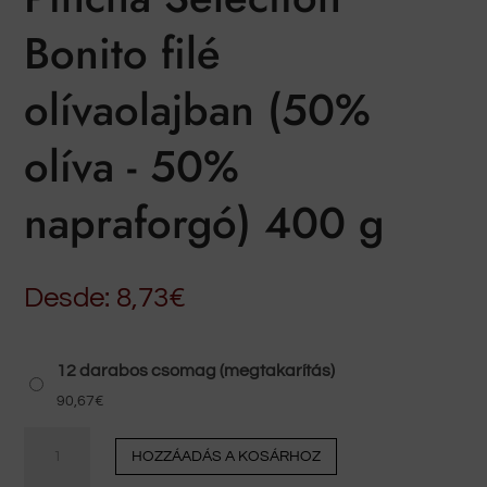
Bonito filé
olívaolajban (50%
olíva - 50%
napraforgó) 400 g
Desde:
8,73
€
12 darabos csomag (megtakarítás)
90,67
€
Pincha
HOZZÁADÁS A KOSÁRHOZ
Selection