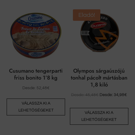
van.
Eladó!
A
változatok
a
termékoldalon
választhatók
ki
Cusumano tengerparti
Olympos sárgaúszójú
friss bonito 1’8 kg
tonhal pácolt mártásban
1,8 kiló
Desde:
52,48
€
Desde:
45,48
€
Desde:
34,98
€
Ennek
VÁLASSZA KI A
a
En
LEHETŐSÉGEKET
VÁLASSZA KI A
terméknek
a
LEHETŐSÉGEKET
több
te
változata
tö