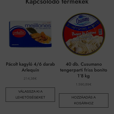
Kapcsolódó termékek
Pácolt kagyló 4/6 darab
40 db. Cusumano
Arlequín
tengerparti friss bonito
1’8 kg
214,38
€
1.590,89
€
Ennek
VÁLASSZA KI A
a
LEHETŐSÉGEKET
HOZZÁADÁS A
terméknek
KOSÁRHOZ
több
változata