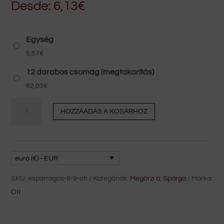
Desde:
6,13
€
Egység
5,57
€
12 darabos csomag (megtakarítás)
62,03
€
Spárga
HOZZÁADÁS A KOSÁRHOZ
6/9
OTI
mennyiség
euró (€) - EUR
SKU:
esparragos-6-9-oti
Kategóriák:
Megőrzi a
,
Spárga
Márka:
Oti