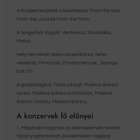
A fő üzleti területek a következők: From the Sea,
From the Land és From the Farm.
A tengerből: Kagyló, Ventresca, Sardinillas,
Melva...
Helyi termékek: tejes csicseriborsó, fehér
vesebab, Pinta bab, Pardina lencse... Spárga
6/9 OTI
A gazdaságból: Tiszta juhsajt, Makkos Ibérico
sonka, Makkos Ibérico Salchichón, Makkos
Ibérico Chorizo, Makkos Ibérico...
A konzervek fő előnyei
Megőrzik magának az élelmiszernek minden
tápanyagtartalmát. Az élelmiszer megőrzi