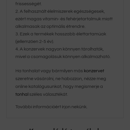
frissességét.
A felhasznált élelmiszerek egészségesek,
ezért magas vitamin- és fehérjetartalmuk miatt
alkalmasak az optimális étrendre.
Ezek a termékek hosszabb élettartamúak
(jellemzően 2-5 év).
A konzervek nagyon könnyen tárolhatók,
mivel a csomagolásuk könnyen alkalmazható.
Ha tonhalat vagy bármilyen más
konzervet
szeretne vásárolni, ne habozzon, nézze meg
online katalógusunkat, hogy megismerje a
tonhal
széles választékát.
További információért írjon nekünk.