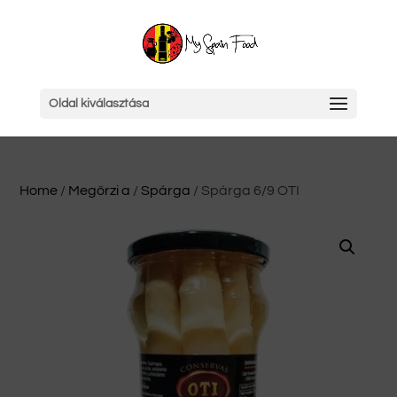
Oldal kiválasztása
Home
/
Megőrzi a
/
Spárga
/ Spárga 6/9 OTI