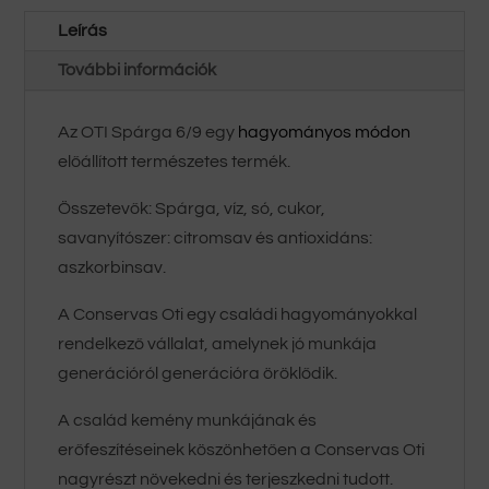
Leírás
További információk
Az OTI Spárga 6/9 egy
hagyományos módon
előállított természetes termék.
Összetevők: Spárga, víz, só, cukor,
savanyítószer: citromsav és antioxidáns:
aszkorbinsav.
A Conservas Oti egy családi hagyományokkal
rendelkező vállalat, amelynek jó munkája
generációról generációra öröklődik.
A család kemény munkájának és
erőfeszítéseinek köszönhetően a
Conservas Oti
nagyrészt növekedni és terjeszkedni tudott.