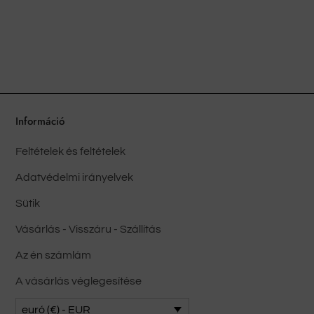
van.
vál
A
van
változatok
A
a
vál
termékoldalon
a
választhatók
te
ki
vál
Információ
ki
Feltételek és feltételek
Adatvédelmi irányelvek
Sütik
Vásárlás - Visszáru - Szállítás
Az én számlám
A vásárlás véglegesítése
euró (€) - EUR