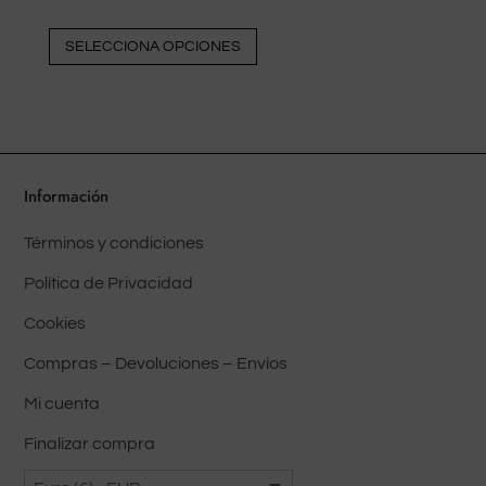
Este
SELECCIONA OPCIONES
producto
tiene
múltiples
variantes.
Las
Información
opciones
pueden
Términos y condiciones
elegirse
Política de Privacidad
en
la
Cookies
página
Compras – Devoluciones – Envíos
del
Mi cuenta
producto
Finalizar compra