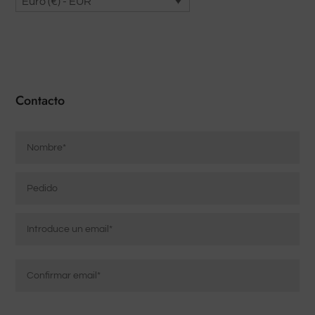
Euro (€) - EUR
Contacto
Nombre
*
Pedido
Correo
electrónico
*
Introducir
correo
electrónico
Confirmar
Mensaje