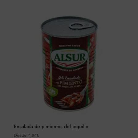
tiene
múltiples
variantes.
Las
opciones
pueden
elegirse
en
la
página
del
producto
Ensalada de pimientos del piquillo
Desde:
4,64
€