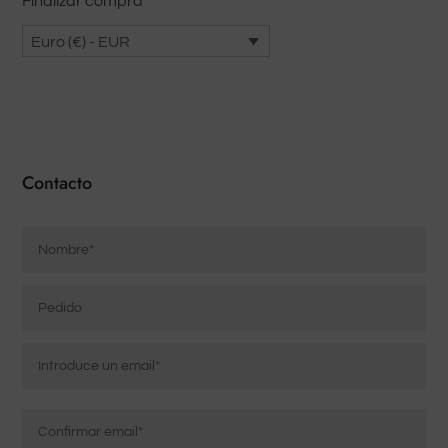
Finalizar compra
Euro (€) - EUR
Contacto
Nombre
*
Pedido
Correo
electrónico
*
Introducir
correo