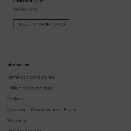
Girasol 400 gr
Desde:
7,44
€
Este
SELECCIONA OPCIONES
producto
tiene
múltiples
variantes.
Las
Información
opciones
pueden
Términos y condiciones
elegirse
Política de Privacidad
en
la
Cookies
página
Compras – Devoluciones – Envíos
del
Mi cuenta
producto