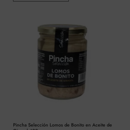
tiene
múltiples
variantes.
Las
opciones
pueden
elegirse
en
la
página
del
producto
Pincha Selección Lomos de Bonito en Aceite de