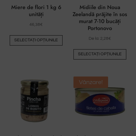
Miere de flori 1 kg 6
Midiile din Noua
unități
Zeelandă prăjite în sos
murat 7-10 bucăți
46,38
€
Portonovo
Acest
De la:
2,28
€
SELECTAȚI OPȚIUNILE
produs
Ace
are
SELECTAȚI OPȚIUNILE
pro
mai
are
multe
mai
variante.
mult
Vânzare!
Opțiunile
vari
pot
Opți
fi
pot
alese
fi
pe
ales
pagina
pe
produsului
pag