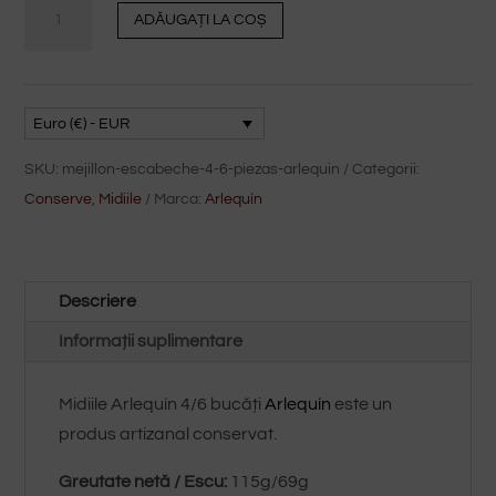
Midiile
ADĂUGAȚI LA COȘ
murate
4/6
bucăți
Arlequín
Euro (€) - EUR
cantitate
SKU:
mejillon-escabeche-4-6-piezas-arlequin
Categorii:
Conserve
,
Midiile
Marca:
Arlequín
Descriere
Informații suplimentare
Midiile Arlequín 4/6 bucăți
Arlequín
este un
produs artizanal conservat.
Greutate netă / Escu:
115g/69g