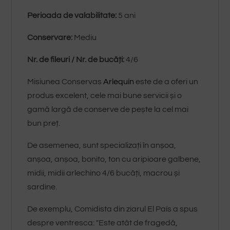
Perioada de valabilitate:
5 ani
Conservare:
Mediu
Nr. de fileuri / Nr. de bucăți:
4/6
Misiunea Conservas
Arlequín
este de a oferi un
produs excelent, cele mai bune servicii și o
gamă largă de conserve de pește la cel mai
bun preț.
De asemenea, sunt specializați în anșoa,
anșoa, anșoa, bonito, ton cu aripioare galbene,
midii, midii arlechino 4/6 bucăți, macrou și
sardine.
De exemplu, Comidista din ziarul El País a spus
despre ventresca: "Este atât de fragedă,