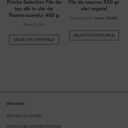
Pincha Selection File de
File de macrou 950 gr
prod
ton alb în ulei de
ulei vegetal
floarea-soarelui 400 g
De la:
12,23
€
De la:
10,48
€
De la:
7,44
€
Ace
Acest
SELECTAȚI OPȚIUNILE
pro
SELECTAȚI OPȚIUNILE
produs
are
are
mai
mai
mult
multe
vari
variante.
Opți
Opțiunile
pot
pot
fi
fi
ales
alese
Informații
pe
pe
pag
Termeni și condiții
pagina
prod
produsului
Politica de confidențialitate