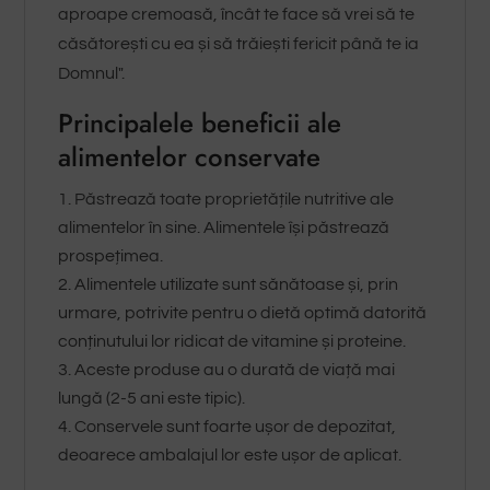
aproape cremoasă, încât te face să vrei să te
căsătorești cu ea și să trăiești fericit până te ia
Domnul".
Principalele beneficii ale
alimentelor conservate
Păstrează toate proprietățile nutritive ale
alimentelor în sine. Alimentele își păstrează
prospețimea.
Alimentele utilizate sunt sănătoase și, prin
urmare, potrivite pentru o dietă optimă datorită
conținutului lor ridicat de vitamine și proteine.
Aceste produse au o durată de viață mai
lungă (2-5 ani este tipic).
Conservele sunt foarte ușor de depozitat,
deoarece ambalajul lor este ușor de aplicat.