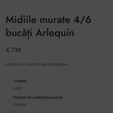
Midiile murate 4/6
bucăți Arlequín
4,73
€
midii în sos murat în ulei de măsline
Unitate
4,30
€
Pachet 50 unități (economii)
194,89
€