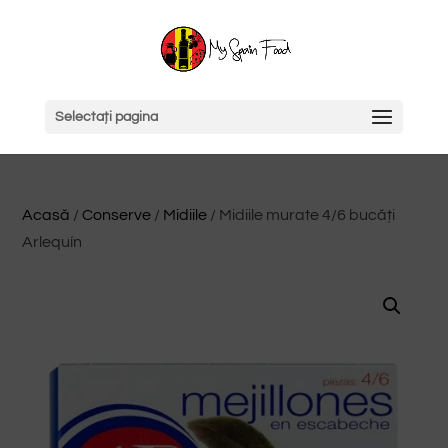
Selectați pagina
Acasă
/
Conserve
/
Midiile
/ Midiile murate 4/6 bucăți
Arlequín