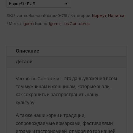
Cántabros
Евро (€) - EUR
0,75
SKU:
vermu-los-cantabros-0-75l
Категории:
Вермут
,
Напитки
л
Метка:
Igarmi
Бренд:
Igarmi
,
Los Cántabros
Описание
Детали
Vermú los Cántabros - это дань уважения всем
тем мужчинам и женщинам, которые знали,
как сохранить и распространить нашу
культуру.
А также наши корни и традиции,
сопровождаемые ярмарками, фестивалями,
играми и гастрономией, от моря до гор нашей