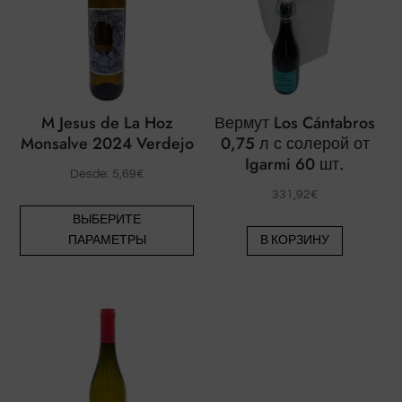
M Jesus de La Hoz
Вермут Los Cántabros
Monsalve 2024 Verdejo
0,75 л с солерой от
Igarmi 60 шт.
Desde:
5,69
€
331,92
€
Этот
ВЫБЕРИТЕ
товар
ПАРАМЕТРЫ
В КОРЗИНУ
имеет
несколько
вариаций.
Опции
можно
выбрать
на