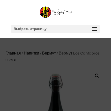
Выбрать страницу
Главная
/
Напитки
/
Вермут
/ Вермут Los Cántabros
0,75 л