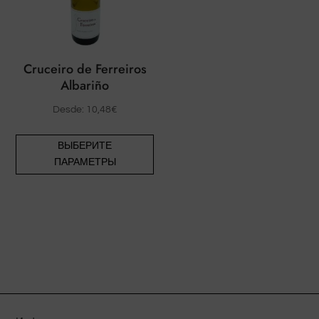
странице
товара.
Cruceiro de Ferreiros
Albariño
Desde:
10,48
€
Этот
ВЫБЕРИТЕ
товар
ПАРАМЕТРЫ
имеет
несколько
вариаций.
Опции
можно
выбрать
на
странице
товара.