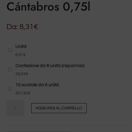
Cántabros 0,75l
Da:
8,31
€
Unità
6,87
€
Confezione da 6 unità (risparmio)
39,04
€
10 scatole da 6 unità
331,92
€
Quantità
AGGIUNGI AL CARRELLO
Vermouth
Los
Cántabros