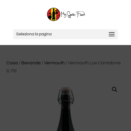
Seleziona la pagina
Casa
/
Bevande
/
Vermouth
/ Vermouth Los Cántabros
0,75l