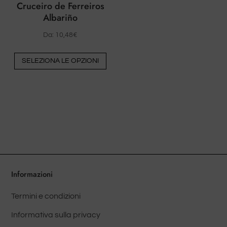
Cruceiro de Ferreiros
prodotto
Albariño
Da:
10,48
€
Questo
SELEZIONA LE OPZIONI
prodotto
ha
più
varianti.
Le
opzioni
possono
essere
scelte
Informazioni
nella
Termini e condizioni
pagina
del
Informativa sulla privacy
prodotto