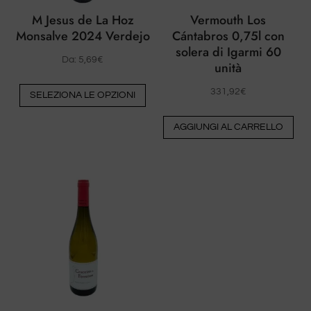
M Jesus de La Hoz
Vermouth Los
Monsalve 2024 Verdejo
Cántabros 0,75l con
solera di Igarmi 60
Da:
5,69
€
unità
Questo
331,92
€
SELEZIONA LE OPZIONI
prodotto
ha
AGGIUNGI AL CARRELLO
più
varianti.
Le
opzioni
possono
essere
scelte
nella
pagina
del