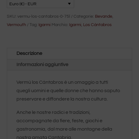
0,75l
Euro (€) - EUR
SKU:
vermu-los-cantabros-0-75l
Categorie:
Bevande
,
Vermouth
Tag:
Igarmi
Marchio:
Igarmi
,
Los Cántabros
Descrizione
Informazioni aggiuntive
Vermú los Cántabros è un omaggio a tutti
quegli uomini e quelle donne che hanno saputo
preservare e diffondere la nostra cultura.
Anche le nostre radici e tradizioni,
accompagnate da fiere, feste, giochi e
gastronomia, dal mare alle montagne della
nostra amata Cantabria.