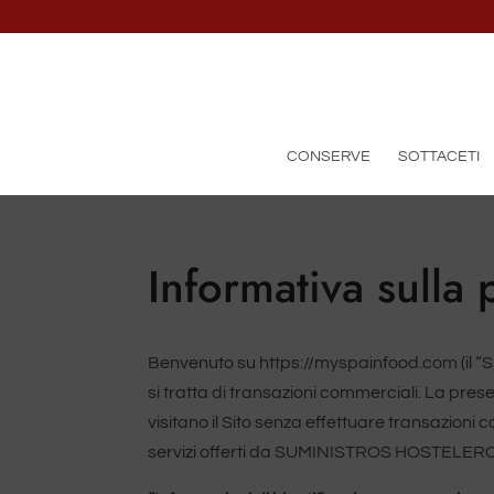
CONSERVE
SOTTACETI
Informativa sulla 
Benvenuto su https://myspainfood.com (il “Si
si tratta di transazioni commerciali. La presen
visitano il Sito senza effettuare transazioni c
servizi offerti da SUMINISTROS HOSTELEROS, S. 