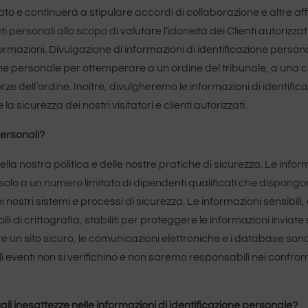
 continuerà a stipulare accordi di collaborazione e altre affilia
rsonali allo scopo di valutare l’idoneità dei Clienti autorizzati 
nformazioni. Divulgazione di informazioni di identificazione perso
ne personale per ottemperare a un ordine del tribunale, a una cit
orze dell’ordine. Inoltre, divulgheremo le informazioni di identi
icurezza dei nostri visitatori e clienti autorizzati.
personali?
lla nostra politica e delle nostre pratiche di sicurezza. Le infor
bili solo a un numero limitato di dipendenti qualificati che disp
i nostri sistemi e processi di sicurezza. Le informazioni sensibili,
li di crittografia, stabiliti per proteggere le informazioni invi
 sito sicuro, le comunicazioni elettroniche e i database sono s
venti non si verifichino e non saremo responsabili nei confronti de
li inesattezze nelle informazioni di identificazione personale?