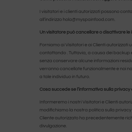
I visitatori e i clienti autorizzati possono c
all’indirizzo hola@myspainfood.com.
Un visitatore può cancellare o disattivare le 
Forniamo ai Visitatori e ai Clienti autorizza
contattando . Tuttavia, a causa dei backup e d
senza conservare alcune informazioni residue.
verranno cancellate funzionalmente e noi non
a tale individuo in futuro.
Cosa succede se l’informativa sulla privac
Informeremo i nostri Visitatori e Clienti autor
modifichiamo la nostra politica sulla privacy
Cliente autorizzato ha precedentemente richie
divulgazione.