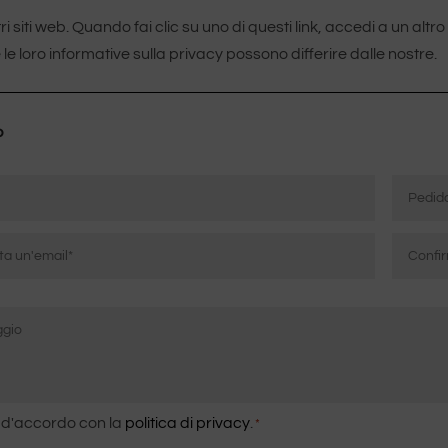
siti web. Quando fai clic su uno di questi link, accedi a un altro 
é le loro informative sulla privacy possono differire dalle nostre.
o
Pedido
ico
Conferm
l'e-
mail
imiento
 d'accordo con la
politica di privacy
.
*