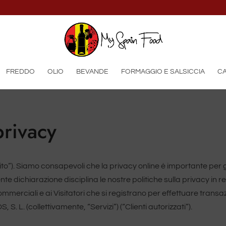
FREDDO
OLIO
BEVANDE
FORMAGGIO E SALSICCIA
CA
privacy
to”). Siamo consapevoli che la privacy online è importante per gl
te dichiarazione disciplina le nostre politiche sulla privacy in rela
ommerciali e ai Visitatori che si registrano per effettuare transazi
L. (collettivamente, “Servizi”) (“Clienti autorizzati”).