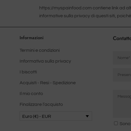
https://myspainfood.com contiene link ad altri 
informative sulla privacy di questi siti, poich
Informazioni
Contatt
Termini e condizioni
Nome
*
Informativa sulla privacy
Correo
I biscotti
electrón
Acquisti - Resi - Spedizione
*
Mensaje
Inserisca
Il mio conto
*
l'e-
mail
Finalizzare l’acquisto
Euro (€) - EUR
Consent
Sono
*