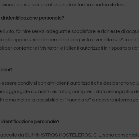
hiviano, conservano o utilizzano le informazioni fornite loro.
i di identificazione personale?
 il Sito, fornire servizi adeguati e soddisfare le richieste di acqu
erito alle opportunità di ricerca o di acquisto e vendita sul Sito o 
 per contattare i Visitatori e i Clienti autorizzati in risposta a ri
zioni?
o essere condivisi con altri clienti autorizzati che desiderano valut
aggregate sui nostri visitatori, compresi i dati demografici dei vi
 Offriamo inoltre la possibilità di “rinunciare” a ricevere informaz
 identificazione personale?
le raccolte da SUMINISTROS HOSTELEROS, S. L. sono conservate 