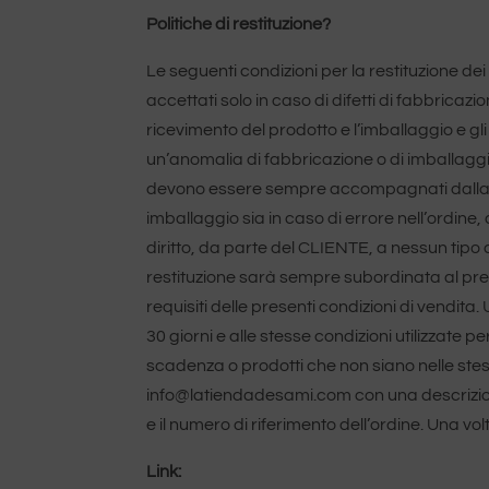
Politiche di restituzione?
Le seguenti condizioni per la restituzione dei 
accettati solo in caso di difetti di fabbricaz
ricevimento del prodotto e l’imballaggio e gli
un’anomalia di fabbricazione o di imballaggi
devono essere sempre accompagnati dalla rela
imballaggio sia in caso di errore nell’ordine,
diritto, da parte del CLIENTE, a nessun tipo 
restituzione sarà sempre subordinata al prev
requisiti delle presenti condizioni di vendit
30 giorni e alle stesse condizioni utilizzate p
scadenza o prodotti che non siano nelle stesse 
info@latiendadesami.com con una descrizione 
e il numero di riferimento dell’ordine. Una v
Link: