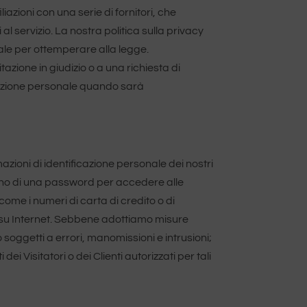
zioni con una serie di fornitori, che
al servizio. La nostra politica sulla privacy
nale per ottemperare alla legge.
azione in giudizio o a una richiesta di
ficazione personale quando sarà
mazioni di identificazione personale dei nostri
ongono di una password per accedere alle
 come i numeri di carta di credito o di
ate su Internet. Sebbene adottiamo misure
oggetti a errori, manomissioni e intrusioni;
i Visitatori o dei Clienti autorizzati per tali