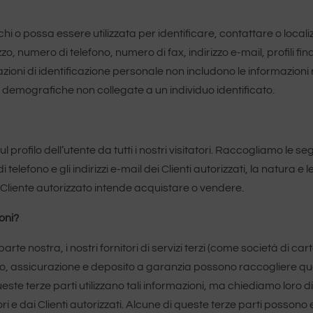
hi o possa essere utilizzata per identificare, contattare o localizz
zzo, numero di telefono, numero di fax, indirizzo e-mail, profili f
mazioni di identificazione personale non includono le informazion
oni demografiche non collegate a un individuo identificato.
profilo dell’utente da tutti i nostri visitatori. Raccogliamo le se
i di telefono e gli indirizzi e-mail dei Clienti autorizzati, la natura e
il Cliente autorizzato intende acquistare o vendere.
oni?
parte nostra, i nostri fornitori di servizi terzi (come società di c
o, assicurazione e deposito a garanzia possono raccogliere quest
este terze parti utilizzano tali informazioni, ma chiediamo loro di 
atori e dai Clienti autorizzati. Alcune di queste terze parti poss