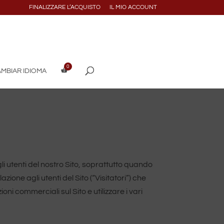
FINALIZZARE L’ACQUISTO
IL MIO ACCOUNT
MBIAR IDIOMA
i utenti del nostro Sito, soprattutto quando
zione agli utenti del Sito (“Visitatori”) che
oni commerciali sul Sito e utilizzare i vari