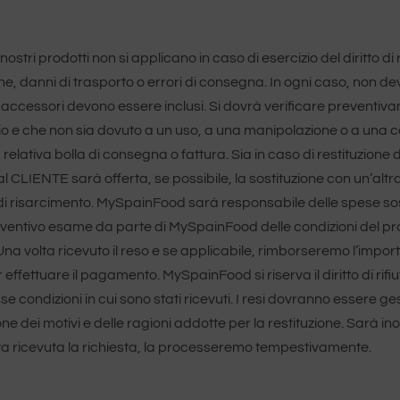
nostri prodotti non si applicano in caso di esercizio del diritto di
ione, danni di trasporto o errori di consegna. In ogni caso, non de
 accessori devono essere inclusi. Si dovrà verificare preventivame
o e che non sia dovuto a un uso, a una manipolazione o a una co
tiva bolla di consegna o fattura. Sia in caso di restituzione do
 al CLIENTE sarà offerta, se possibile, la sostituzione con un’alt
di risarcimento. MySpainFood sarà responsabile delle spese sosten
entivo esame da parte di MySpainFood delle condizioni del prodott
a. Una volta ricevuto il reso e se applicabile, rimborseremo l’im
er effettuare il pagamento. MySpainFood si riserva il diritto di rifi
condizioni in cui sono stati ricevuti. I resi dovranno essere gesti
dei motivi e delle ragioni addotte per la restituzione. Sarà in
olta ricevuta la richiesta, la processeremo tempestivamente.