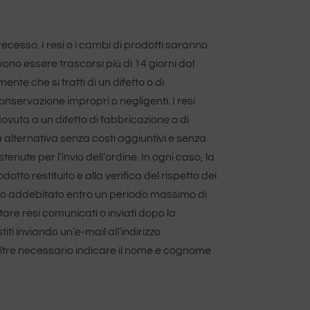
 recesso. I resi o i cambi di prodotti saranno
vono essere trascorsi più di 14 giorni dal
nte che si tratti di un difetto o di
nservazione impropri o negligenti. I resi
vuta a un difetto di fabbricazione o di
ra alternativa senza costi aggiuntivi e senza
ute per l’invio dell’ordine. In ogni caso, la
o restituito e alla verifica del rispetto dei
porto addebitato entro un periodo massimo di
utare resi comunicati o inviati dopo la
ti inviando un’e-mail all’indirizzo
oltre necessario indicare il nome e cognome