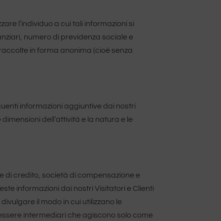
are l’individuo a cui tali informazioni si
inanziari, numero di previdenza sociale e
i raccolte in forma anonima (cioè senza
guenti informazioni aggiuntive dai nostri
 le dimensioni dell’attività e la natura e le
arte di credito, società di compensazione e
e informazioni dai nostri Visitatori e Clienti
divulgare il modo in cui utilizzano le
ono essere intermediari che agiscono solo come