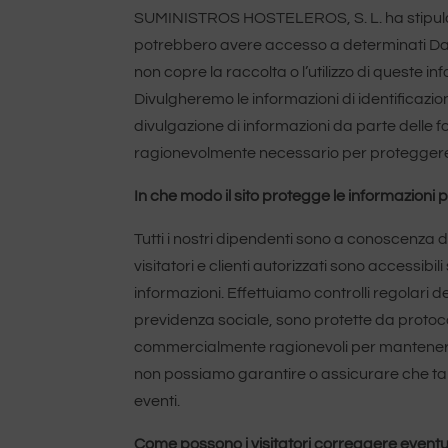
SUMINISTROS HOSTELEROS, S. L. ha stipulato e
potrebbero avere accesso a determinati Dati pe
non copre la raccolta o l’utilizzo di queste i
Divulgheremo le informazioni di identificazio
divulgazione di informazioni da parte delle f
ragionevolmente necessario per proteggere la s
In che modo il sito protegge le informazioni 
Tutti i nostri dipendenti sono a conoscenza de
visitatori e clienti autorizzati sono accessi
informazioni. Effettuiamo controlli regolari de
previdenza sociale, sono protette da protocol
commercialmente ragionevoli per mantenere un
non possiamo garantire o assicurare che tali e
eventi.
Come possono i visitatori correggere eventua