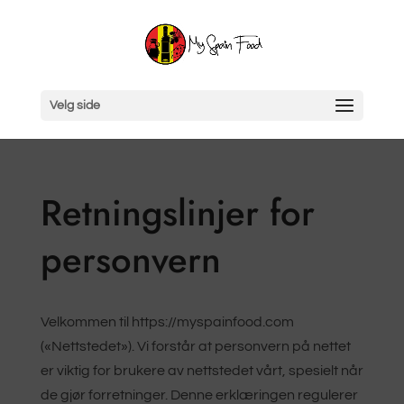
Velg side
Retningslinjer for
personvern
Velkommen til https://myspainfood.com
(«Nettstedet»). Vi forstår at personvern på nettet
er viktig for brukere av nettstedet vårt, spesielt når
de gjør forretninger. Denne erklæringen regulerer