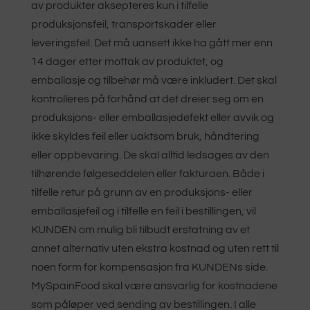
av produkter aksepteres kun i tilfelle
produksjonsfeil, transportskader eller
leveringsfeil. Det må uansett ikke ha gått mer enn
14 dager etter mottak av produktet, og
emballasje og tilbehør må være inkludert. Det skal
kontrolleres på forhånd at det dreier seg om en
produksjons- eller emballasjedefekt eller avvik og
ikke skyldes feil eller uaktsom bruk, håndtering
eller oppbevaring. De skal alltid ledsages av den
tilhørende følgeseddelen eller fakturaen. Både i
tilfelle retur på grunn av en produksjons- eller
emballasjefeil og i tilfelle en feil i bestillingen, vil
KUNDEN om mulig bli tilbudt erstatning av et
annet alternativ uten ekstra kostnad og uten rett til
noen form for kompensasjon fra KUNDENs side.
MySpainFood skal være ansvarlig for kostnadene
som påløper ved sending av bestillingen. I alle