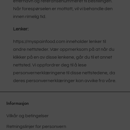
etternavn og referansenummeret til bestillingen.
Når forespørselen er mottatt, vil vi behandle den
innen rimelig tid.
Lenker:
https://myspainfood.com inneholder lenker til
andre nettsteder. Vær oppmerksom på at når du
klikker på en av disse lenkene, går du til et annet
nettsted. Vi oppfordrer deg til å lese
personvernerklæringene til disse nettstedene, da
deres personvernerklæringer kan avvike fra våre.
Informasjon
Vilkår og betingelser
Retningslinjer for personvern