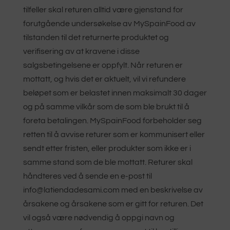
tilfeller skal returen alltid være gjenstand for
forutgående undersøkelse av MySpainFood av
tilstanden til det returnerte produktet og
verifisering av at kravene i disse
salgsbetingelsene er oppfylt. Når returen er
mottatt, og hvis det er aktuelt, vil vi refundere
beløpet som er belastet innen maksimalt 30 dager
og på samme vilkår som de som ble brukt til å
foreta betalingen. MySpainFood forbeholder seg
retten til å avvise returer som er kommunisert eller
sendt etter fristen, eller produkter som ikke er i
samme stand som de ble mottatt. Returer skal
håndteres ved å sende en e-post til
info@latiendadesami.com med en beskrivelse av
årsakene og årsakene som er gitt for returen. Det
vil også være nødvendig å oppgi navn og