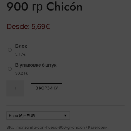
900 гр Chicón
Desde:
5,69
€
Блок
5,17
€
В упаковке 6 штук
30,21
€
Количество
В КОРЗИНУ
товара
Ромашка
с
косточкой
Евро (€) - EUR
900
SKU:
manzanilla-con-hueso-900-gr-chicon
Категории: