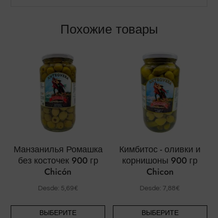
Похожие товары
Манзанилья Ромашка
Кимбитос - оливки и
без косточек 900 гр
корнишоны 900 гр
Chicón
Chicon
Desde:
5,69
€
Desde:
7,88
€
Этот
Эт
ВЫБЕРИТЕ
ВЫБЕРИТЕ
товар
то