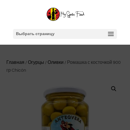
Выбрать страницу
Главная
/
Огурцы
/
Оливки
/ Ромашка с косточкой 900
гр Chicón