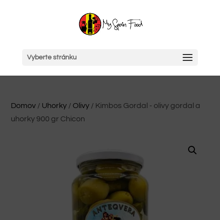
Vyberte stránku
Domov
/
Uhorky
/
Olivy
/ Kimbos Gordal - olivy gordal a
uhorky 900 gr Chicon