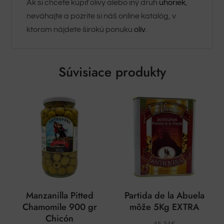
Ak si chcete kúpiť olivy alebo iný druh
uhoriek
,
neváhajte a pozrite si náš online katalóg, v
ktorom nájdete širokú ponuku
olív
.
Súvisiace produkty
Manzanilla Pitted
Partida de la Abuela
Chamomile 900 gr
môže 5Kg EXTRA
Chicón
45,34
€