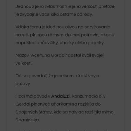
Jednou z jeho zvláštností je jeho veľkosť, pretože
je zvyčajne väčší ako ostatné odrody.
Vďaka tomu je ideálnou olivou na servírovanie
na stôl plnenou rôznymi druhmi potravín, ako sú
napríklad ančovičky, uhorky alebo papriky.
Názov "Aceituna Gordal" dostal kvôli svojej
veľkosti.
Dá sa povedať, že je celkom atraktívny a
pútavý.
Hoci má pôvod v
Andalúzii
, konzumácia olív
Gordal plnených uhorkami sa rozšírila do
Spojených štátov, kde sa najviac rozšírila mimo
Španielska.