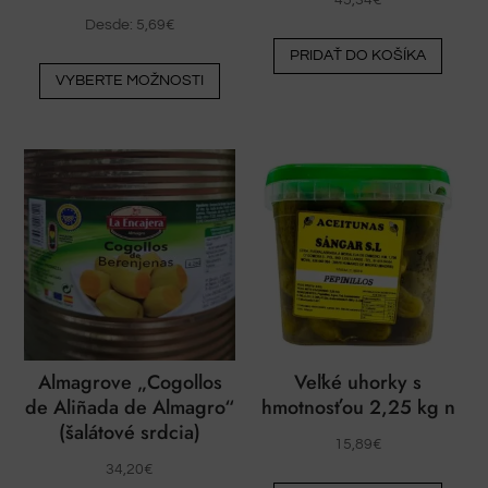
Desde:
5,69
€
PRIDAŤ DO KOŠÍKA
Tento
VYBERTE MOŽNOSTI
výrobok
má
viacero
variantov.
Varianty
si
môžete
vybrať
na
stránke
produktu
Almagrove „Cogollos
Veľké uhorky s
de Aliñada de Almagro“
hmotnosťou 2,25 kg n
(šalátové srdcia)
15,89
€
34,20
€