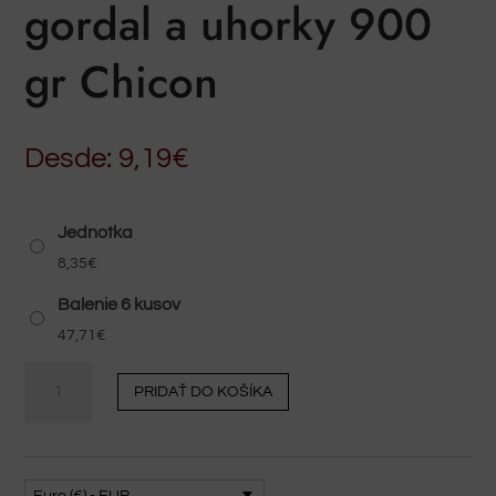
gordal a uhorky 900
gr Chicon
Desde:
9,19
€
Jednotka
8,35
€
Balenie 6 kusov
47,71
€
Kimbos
PRIDAŤ DO KOŠÍKA
Gordal
-
olivy
gordal
Euro (€) - EUR