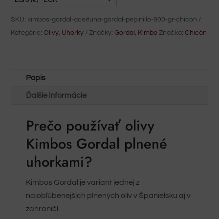
a
SKU:
kimbos-gordal-aceituna-gordal-pepinillo-900-gr-chicon
uhorky
Kategórie:
Olivy
,
Uhorky
Značky:
Gordal
,
Kimbo
Značka:
Chicón
900
gr
Chicon
Popis
množstvo
Ďalšie informácie
Prečo používať olivy
Kimbos Gordal plnené
uhorkami?
Kimbos Gordal je variant jednej z
najobľúbenejších plnených olív v Španielsku aj v
zahraničí.