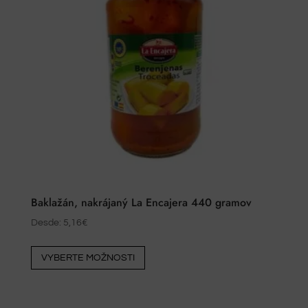
Baklažán, nakrájaný La Encajera 440 gramov
Desde:
5,16
€
Tento
VYBERTE MOŽNOSTI
výrobok
má
viacero