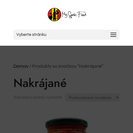
Vyberte stránku
Domov
/ Produkty so značkou “Nakrájané”
Nakrájané
Zobrazený jediný výsledok