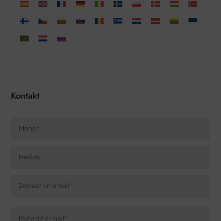
Kontakt
Nombre
*
Pedido
Correo
electrónico
*
Zadajte
e-