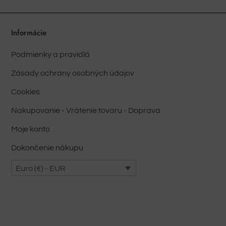
variantov.
Varianty
Informácie
si
môžete
Podmienky a pravidlá
vybrať
Zásady ochrany osobných údajov
na
stránke
Cookies
produktu
Nakupovanie - Vrátenie tovaru - Doprava
Moje konto
Dokončenie nákupu
Euro (€) - EUR