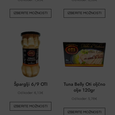
Od koder:
1,93
€
Od koder:
6,39
€
Ta
Ta
IZBERITE MOŽNOSTI
IZBERITE MOŽNOSTI
izdelek
izdel
ima
ima
več
več
različic.
različ
Možnosti
Možn
lahko
lahko
izberete
izber
na
na
strani
stran
izdelka
izdel
Šparglji 6/9 OTI
Tuna Belly Oti oljčno
olje 120gr
Od koder:
6,13
€
Od koder:
5,78
€
Ta
IZBERITE MOŽNOSTI
Ta
izdelek
IZBERITE MOŽNOSTI
izdel
ima