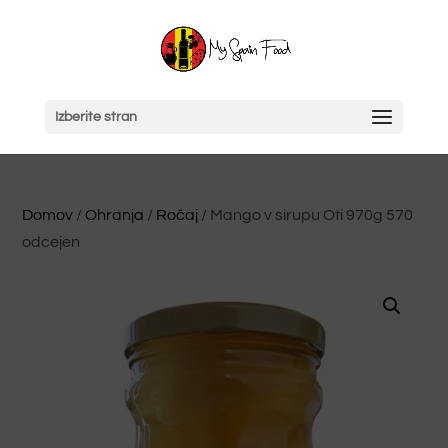
Izberite stran
Domov
/
Ohranja
/
Ročaj
/ Mango v sirupu Oti 970g 570
odcejen