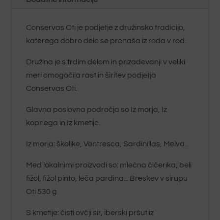
Conservas Oti je podjetje z družinsko tradicijo,
katerega dobro delo se prenaša iz roda v rod.
Družina je s trdim delom in prizadevanji v veliki
meri omogočila rast in širitev
podjetja
Conservas Oti
.
Glavna poslovna področja so Iz morja, Iz
kopnega in Iz kmetije.
Iz morja: školjke, Ventresca, Sardinillas, Melva...
Med lokalnimi proizvodi so: mlečna čičerika, beli
fižol, fižol pinto, leča pardina... Breskev v sirupu
Oti 530 g
S kmetije: čisti ovčji sir, iberski pršut iz