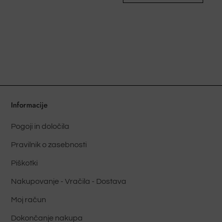
ima
več
več
različic.
različ
Možnosti
Možn
lahko
lahko
izberete
izber
na
na
strani
stran
izdelka
Informacije
izdel
Pogoji in določila
Pravilnik o zasebnosti
Piškotki
Nakupovanje - Vračila - Dostava
Moj račun
Dokončanje nakupa