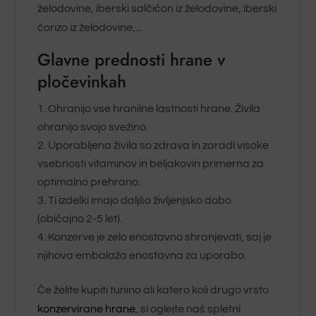
želodovine, iberski salčičon iz želodovine, iberski
čorizo iz želodovine,...
Glavne prednosti hrane v
pločevinkah
Ohranijo vse hranilne lastnosti hrane. Živila
ohranijo svojo svežino.
Uporabljena živila so zdrava in zaradi visoke
vsebnosti vitaminov in beljakovin primerna za
optimalno prehrano.
Ti izdelki imajo daljšo življenjsko dobo
(običajno 2-5 let).
Konzerve je zelo enostavno shranjevati, saj je
njihova embalaža enostavna za uporabo.
Če želite kupiti tunino ali katero koli drugo vrsto
konzervirane hrane
, si oglejte naš spletni