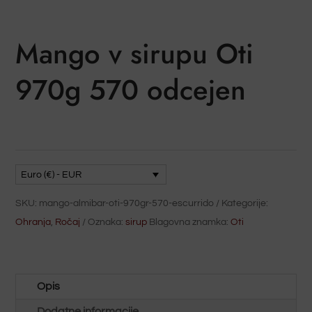
Mango v sirupu Oti
970g 570 odcejen
Euro (€) - EUR
SKU:
mango-almibar-oti-970gr-570-escurrido
Kategorije:
Ohranja
,
Ročaj
Oznaka:
sirup
Blagovna znamka:
Oti
Opis
Dodatne informacije