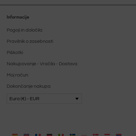
na
na
strani
stran
Informacije
izdelka
izdel
Pogoji in določila
Pravilnik o zasebnosti
Piškotki
Nakupovanje - Vračila - Dostava
Moj račun
Dokončanje nakupa
Euro (€) - EUR