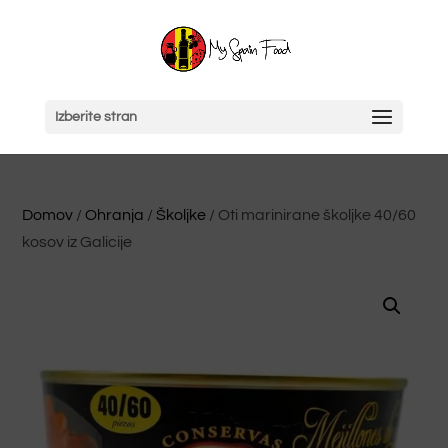
Izberite stran
Domov
/
Ohranja
/
Školjke
/ Oti marinirane školjke 40/60
kosov iz Galicije