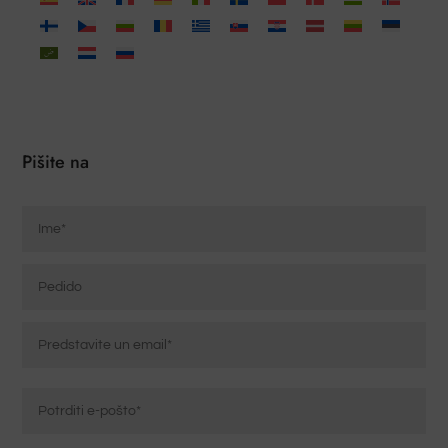
Pišite na
Ime
*
Pedido
Correo
electrónico
*
Vnesite
e-
pošto