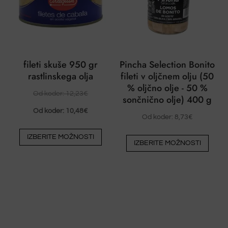
fileti skuše 950 gr
Pincha Selection Bonito
rastlinskega olja
fileti v oljčnem olju (50
% oljčno olje - 50 %
Od koder:
12,23
€
sončnično olje) 400 g
Od koder:
10,48
€
Od koder:
8,73
€
Ta
Ta
IZBERITE MOŽNOSTI
izdelek
IZBERITE MOŽNOSTI
izdel
ima
ima
več
več
različic.
različ
Možnosti
Možn
lahko
lahko
izberete
izber