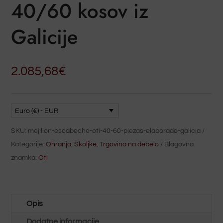
40/60 kosov iz
Galicije
2.085,68
€
Euro (€) - EUR
SKU:
mejillon-escabeche-oti-40-60-piezas-elaborado-galicia
Kategorije:
Ohranja
,
Školjke
,
Trgovina na debelo
Blagovna
znamka:
Oti
Opis
Dodatne informacije