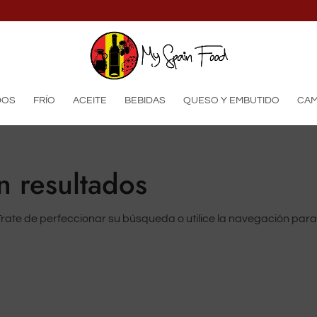
productos
DOS
FRÍO
ACEITE
BEBIDAS
QUESO Y EMBUTIDO
CAM
n resultados
Trate de perfeccionar su búsqueda o utilice la navegación par