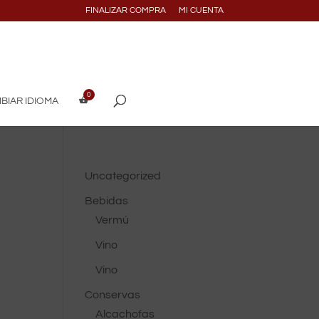
FINALIZAR COMPRA
MI CUENTA
BIAR IDIOMA
Uncategorized
Bebidas
a
Vermú
Vino
Vino
Conservas
Alcachofas