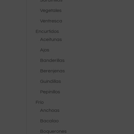
Sardinillas
Vegetales
Ventresca
Encurtidos
Aceitunas
Ajos
Banderillas
Berenjenas
Guindillas
Pepinillos
Frío
Anchoas
Bacalao
Boquerones