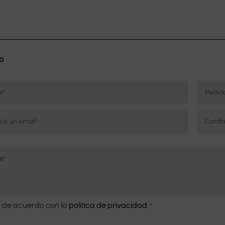
o
Pedido
ico
r
Confirm
correo
co
electrón
imiento
 de acuerdo con la
política de privacidad
.
*