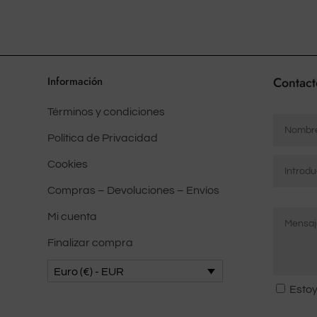
Información
Contact
Términos y condiciones
Nombre
*
Política de Privacidad
Correo
Cookies
electrón
Compras – Devoluciones – Envíos
*
Mensaje
Introduci
Mi cuenta
*
correo
electróni
Finalizar compra
Euro (€) - EUR
Consent
Estoy
*