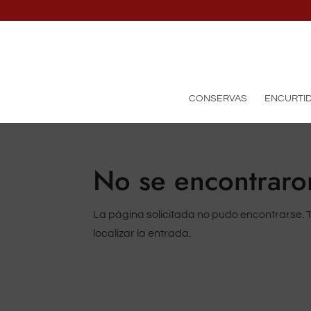
CONSERVAS
ENCURTI
No se encontraro
La página solicitada no pudo encontrarse. 
localizar la entrada.