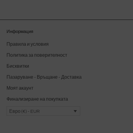
има
няколко
варианта.
Вариантите
Информация
могат
да
Правила и условия
бъдат
Политика за поверителност
избрани
на
Бисквитки
страницата
Пазаруване - Връщане - Доставка
на
Моят акаунт
продукта.
Финализиране на покупката
Евро (€) - EUR