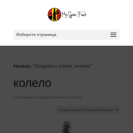
Изберете страница
Начало
/ Продукти с етикет „колело“
колело
Показване на единствения резултат