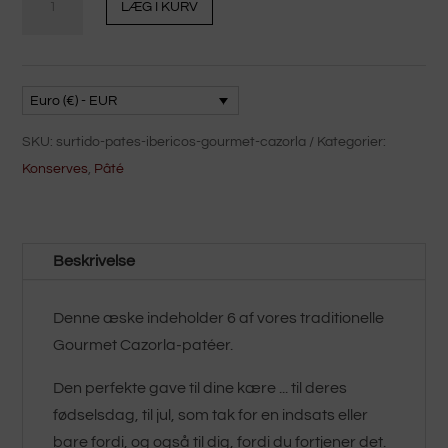
LÆG I KURV
iberiske
patéer
Gourmet
Cazorla
Euro (€) - EUR
mængde
SKU:
surtido-pates-ibericos-gourmet-cazorla
Kategorier:
Konserves
,
Pâté
Beskrivelse
Denne æske indeholder 6 af vores traditionelle
Gourmet Cazorla-patéer.
Den perfekte gave til dine kære ... til deres
fødselsdag, til jul, som tak for en indsats eller
bare fordi, og også til dig, fordi du fortjener det.