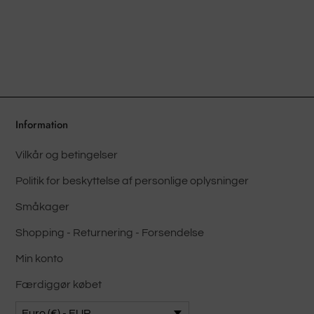
flere
varianter.
Valgmulighederne
kan
vælges
på
produktsiden
Information
Vilkår og betingelser
Politik for beskyttelse af personlige oplysninger
Småkager
Shopping - Returnering - Forsendelse
Min konto
Færdiggør købet
Euro (€) - EUR