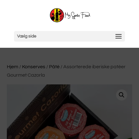
Vælg side
Hjem
/
Konserves
/
Pâté
/ Assorterede iberiske patéer
Gourmet Cazorla