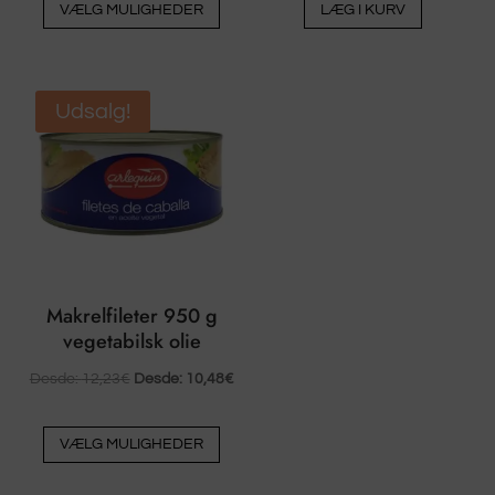
VÆLG MULIGHEDER
LÆG I KURV
produkt
har
flere
varianter.
Udsalg!
Valgmulighederne
kan
vælges
på
produktsiden
Makrelfileter 950 g
vegetabilsk olie
Desde:
12,23
€
Desde:
10,48
€
Dette
VÆLG MULIGHEDER
produkt
har