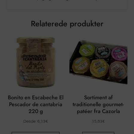
Relaterede produkter
Bonito en Escabeche El
Sortiment af
Pescador de cantabria
traditionelle gourmet-
220 g
patéer fra Cazorla
Desde:
6,13
€
15,83
€
Dette