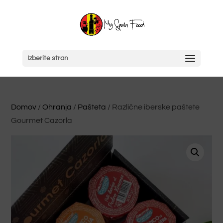
Izberite stran
Domov
/
Ohranja
/
Pašteta
/ Različne iberske paštete
Gourmet Cazorla