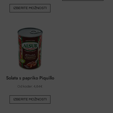
Ta
IZBERITE MOŽNOSTI
izdelek
ima
več
različic.
Možnosti
lahko
izberete
na
strani
izdelka
Solata s papriko Piquillo
Od koder:
4,64
€
Ta
IZBERITE MOŽNOSTI
izdelek
ima