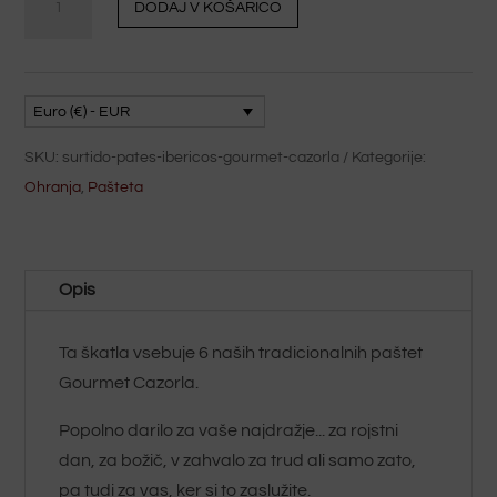
DODAJ V KOŠARICO
iberske
paštete
Gourmet
Cazorla
Euro (€) - EUR
količina
SKU:
surtido-pates-ibericos-gourmet-cazorla
Kategorije:
Ohranja
,
Pašteta
Opis
Ta škatla vsebuje 6 naših tradicionalnih paštet
Gourmet Cazorla.
Popolno darilo za vaše najdražje... za rojstni
dan, za božič, v zahvalo za trud ali samo zato,
pa tudi za vas, ker si to zaslužite.