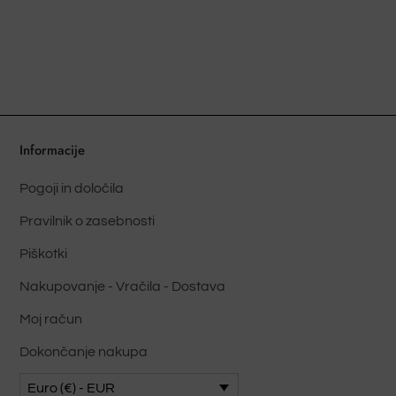
več
različic.
Možnosti
lahko
izberete
na
strani
Informacije
izdelka
Pogoji in določila
Pravilnik o zasebnosti
Piškotki
Nakupovanje - Vračila - Dostava
Moj račun
Dokončanje nakupa
Euro (€) - EUR