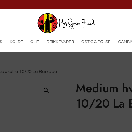
produkter
S
KOLDT
OLIE
DRIKKEVARER
OST OG PØLSE
CAMBIA
s ekstra 10/20 La Barraca
Medium hv
10/20 La 