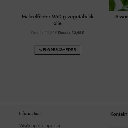
Makrelfileter 950 g vegetabilsk
Assor
olie
Desde:
12,23
€
Desde:
10,48
€
Dette
VÆLG MULIGHEDER
produkt
har
flere
varianter.
Valgmulighederne
kan
vælges
på
produktsiden
Information
Kontakt
Vilkår og betingelser
Antal