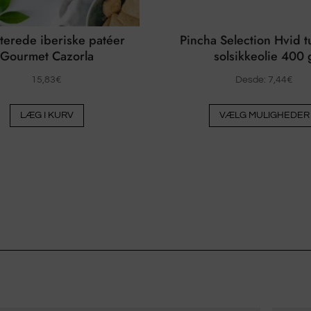
terede iberiske patéer
Pincha Selection Hvid tu
Gourmet Cazorla
solsikkeolie 400 
15,83
€
Desde:
7,44
€
LÆG I KURV
VÆLG MULIGHEDER
Pedido