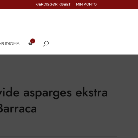
FÆRDIGGØR KØBET
MIN KONTO
R IDIOMA
ide asparges ekstra
Barraca