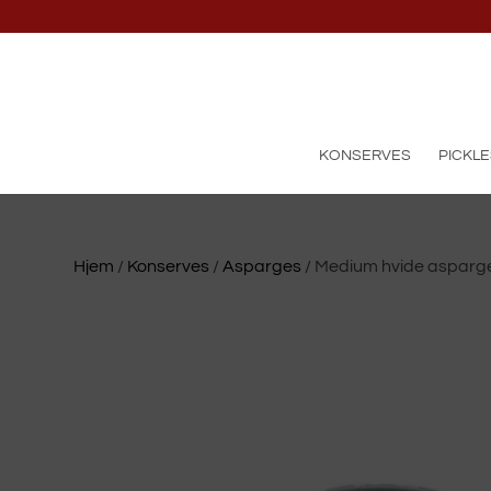
KONSERVES
PICKLE
Hjem
/
Konserves
/
Asparges
/ Medium hvide asparge