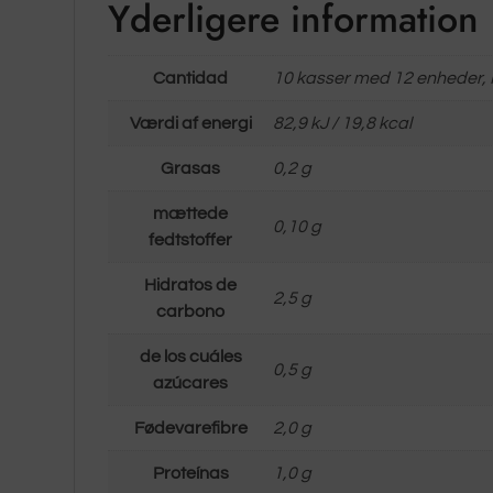
Yderligere information
Cantidad
10 kasser med 12 enheder, 
Værdi af energi
82,9 kJ / 19,8 kcal
Grasas
0,2 g
mættede
0,10 g
fedtstoffer
Hidratos de
2,5 g
carbono
de los cuáles
0,5 g
azúcares
Fødevarefibre
2,0 g
Proteínas
1,0 g