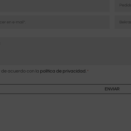
isk
Bekræft
e-
mail
ke
 de acuerdo con la
política de privacidad
.
*