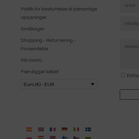
*
Politik for beskyttelse af personlige
Elektron
oplysninger
post
Småkager
*
Mensaje
Indtast
Shopping - Returnering -
*
e-
Forsendelse
mail
Min konto
Færdiggør købet
Samtyk
Estoy
*
Euro (€) - EUR