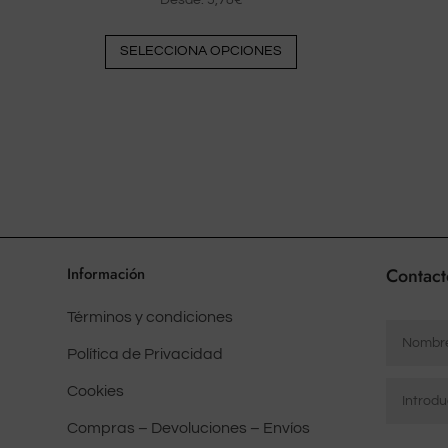
Desde:
5,78
€
Este
SELECCIONA OPCIONES
producto
tiene
múltiples
variantes.
Las
opciones
pueden
elegirse
en
Información
Contact
la
Términos y condiciones
página
Nombre
del
*
Política de Privacidad
producto
Correo
Cookies
electrón
Compras – Devoluciones – Envíos
*
Mensaje
Introduci