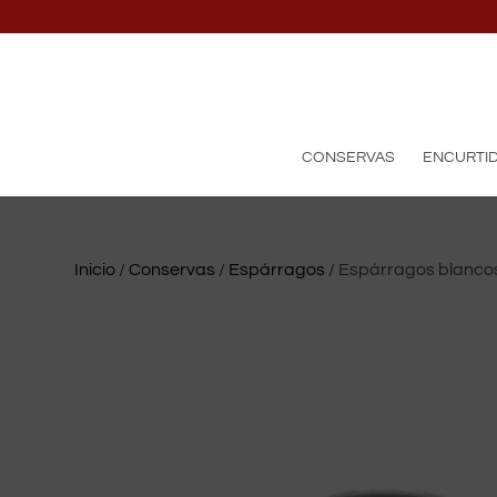
CONSERVAS
ENCURTI
Inicio
/
Conservas
/
Espárragos
/ Espárragos blanco