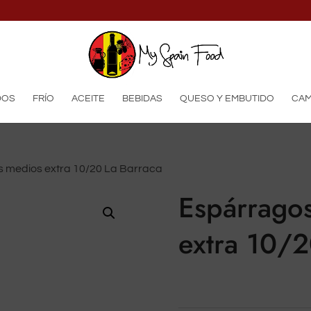
productos
DOS
FRÍO
ACEITE
BEBIDAS
QUESO Y EMBUTIDO
CAM
s medios extra 10/20 La Barraca
Espárrago
extra 10/2