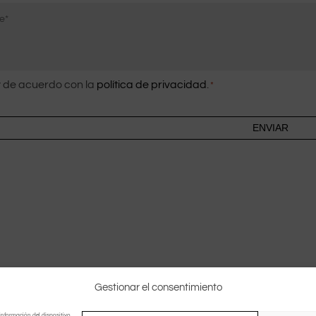
correo
co
electrón
imiento
 de acuerdo con la
política de privacidad
.
*
Gestionar el consentimiento
información del dispositivo.