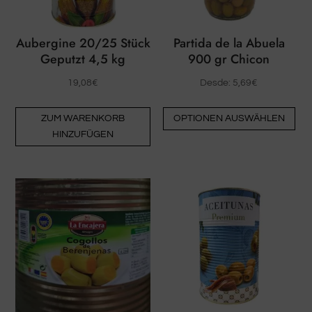
Aubergine 20/25 Stück
Partida de la Abuela
Geputzt 4,5 kg
900 gr Chicon
19,08
€
Desde:
5,69
€
Die
ZUM WARENKORB
OPTIONEN AUSWÄHLEN
Pro
HINZUFÜGEN
hat
me
Var
Die
Opt
kö
auf
der
Pro
au