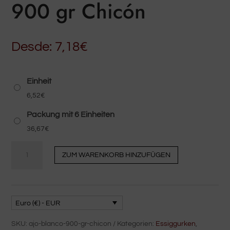
900 gr Chicón
Desde:
7,18
€
Einheit
6,52
€
Packung mit 6 Einheiten
36,67
€
Weißer
ZUM WARENKORB HINZUFÜGEN
Knoblauch
900
gr
Chicón
Euro (€) - EUR
Menge
SKU:
ajo-blanco-900-gr-chicon
Kategorien:
Essiggurken
,