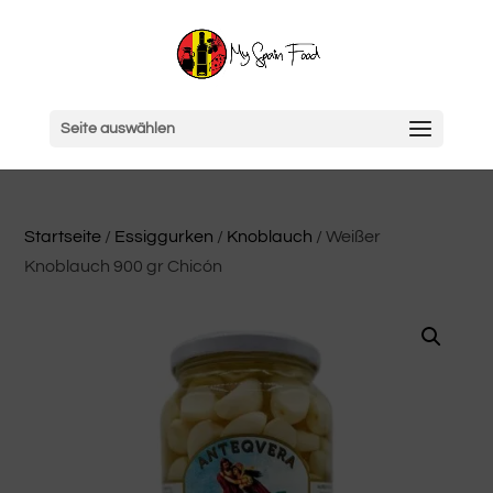
Seite auswählen
Startseite
/
Essiggurken
/
Knoblauch
/ Weißer
Knoblauch 900 gr Chicón