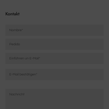
Kontakt
Nombre
*
Pedido
Elektronischer
Brief
*
E-
Mail
eingeben
E-
Mensaje
Mail
*
bestätigen