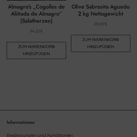
we
Almagro’s „Cogollos de
Olive Sabrosita Aguedo
Aliñada de Almagro“
2 kg Nettogewicht
(Salatherzen)
20,67
€
34,20
€
ZUM WARENKORB
ZUM WARENKORB
HINZUFÜGEN
HINZUFÜGEN
Informationen
Bedingungen und Konditionen