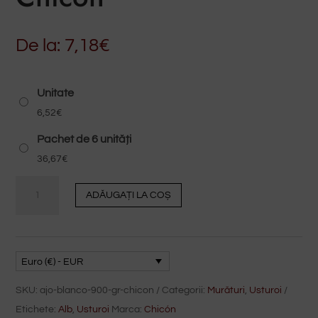
De la:
7,18
€
Unitate
6,52
€
Pachet de 6 unități
36,67
€
Usturoi
ADĂUGAȚI LA COȘ
alb
900
gr
Chicón
Euro (€) - EUR
cantitate
SKU:
ajo-blanco-900-gr-chicon
Categorii:
Murături
,
Usturoi
Etichete:
Alb
,
Usturoi
Marca:
Chicón