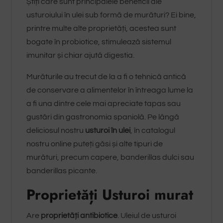
Știți care sunt principalele beneficii ale
usturoiului în ulei sub formă de murături? Ei bine,
printre multe alte proprietăți, acestea sunt
bogate în probiotice, stimulează sistemul
imunitar și chiar ajută digestia.
Murăturile au trecut de la a fi o tehnică antică
de conservare a alimentelor în întreaga lume la
a fi una dintre cele mai apreciate tapas sau
gustări din gastronomia spaniolă. Pe lângă
deliciosul nostru
usturoi în ulei
, în catalogul
nostru online puteți găsi și alte tipuri de
murături, precum capere, banderillas dulci sau
banderillas picante.
Proprietăți Usturoi murat
Are
proprietăți antibiotice
. Uleiul de usturoi