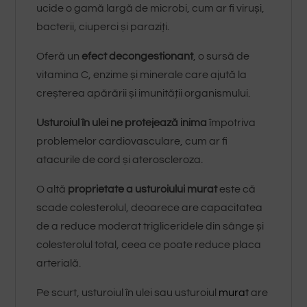
ucide o gamă largă de microbi, cum ar fi viruși,
bacterii, ciuperci și paraziți.
Oferă un
efect decongestionant
, o sursă de
vitamina C, enzime și minerale care ajută la
creșterea apărării și imunității organismului.
Usturoiul în ulei ne protejează inima
împotriva
problemelor cardiovasculare, cum ar fi
atacurile de cord și ateroscleroza.
O altă
proprietate a usturoiului murat
este că
scade colesterolul, deoarece are capacitatea
de a reduce moderat trigliceridele din sânge și
colesterolul total, ceea ce poate reduce placa
arterială.
Pe scurt, usturoiul în ulei sau usturoiul
murat
are