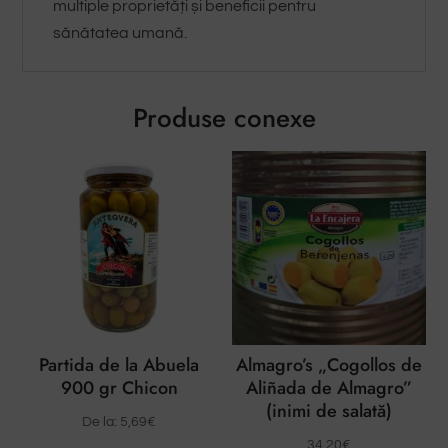
multiple proprietăți și beneficii pentru
sănătatea umană.
Produse conexe
Partida de la Abuela
Almagro’s „Cogollos de
900 gr Chicon
Aliñada de Almagro”
(inimi de salată)
De la:
5,69
€
34,20
€