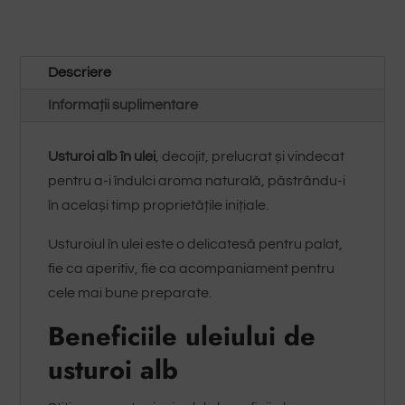
Descriere
Informații suplimentare
Usturoi alb în ulei
, decojit, prelucrat și vindecat
pentru a-i îndulci aroma naturală, păstrându-i
în același timp proprietățile inițiale.
Usturoiul în ulei este o delicatesă pentru palat,
fie ca aperitiv, fie ca acompaniament pentru
cele mai bune preparate.
Beneficiile
uleiului
de
usturoi alb