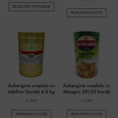
Acest
SELECTAȚI OPȚIUNILE
produs
ADĂUGAȚI LA COȘ
are
mai
multe
variante.
Opțiunile
pot
fi
alese
pe
pagina
produsului
Aubergine umplute cu
Aubergine umplute cu
măsline Gordal 4.5 kg
Almagro 20/25 bucăți
31,80
€
20,28
€
ADĂUGAȚI LA COȘ
ADĂUGAȚI LA COȘ