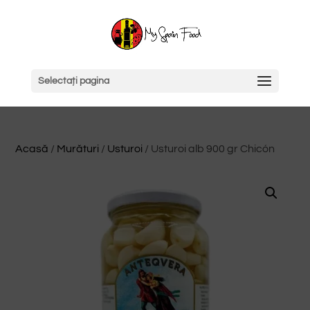
Selectați pagina
Acasă
/
Murături
/
Usturoi
/ Usturoi alb 900 gr Chicón