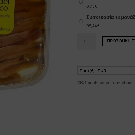
8,75
€
Συσκευασία 12 μονά
95,44
€
Αντσούγιες
ΠΡΟΣΘΉΚΗ Σ
Κανταβρίας
120
gr
ποσότητα
Euro (€) - EUR
SKU:
anchoas-del-cantabrico