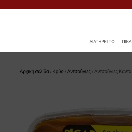
ΔΙΑΤΗΡΕΊ ΤΟ
ΠΊΚΛ
Αρχική σελίδα
/
Κρύο
/
Αντσούγιες
/ Αντσούγιες Καντα