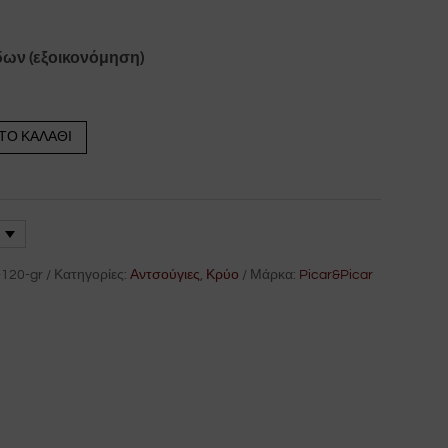
δων (εξοικονόμηση)
ΤΟ ΚΑΛΆΘΙ
-120-gr
Κατηγορίες:
Αντσούγιες
,
Κρύο
Μάρκα:
Picar&Picar