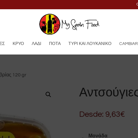
ΕΣ
ΚΡΎΟ
ΛΆΔΙ
ΠΟΤΆ
ΤΥΡΊ ΚΑΙ ΛΟΥΚΆΝΙΚΟ
CAMBIAR
βρίας 120 gr
Αντσούγιε
Desde:
9,63
€
Μονάδα