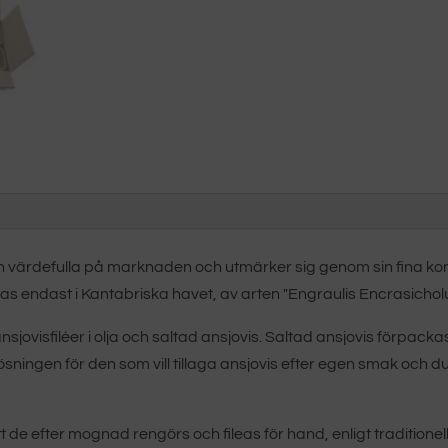
h värdefulla på marknaden och utmärker sig genom sin fina ko
as endast i Kantabriska havet, av arten "Engraulis Encrasicho
ansjovisfiléer i olja och saltad ansjovis. Saltad ansjovis förpa
ningen för den som vill tillaga ansjovis efter egen smak och du
att de efter mognad rengörs och fileas för hand, enligt tradition