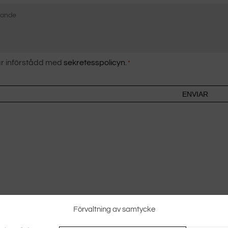
e-
post
ke
är införstådd med
sekretesspolicyn
.
*
Förvaltning av samtycke