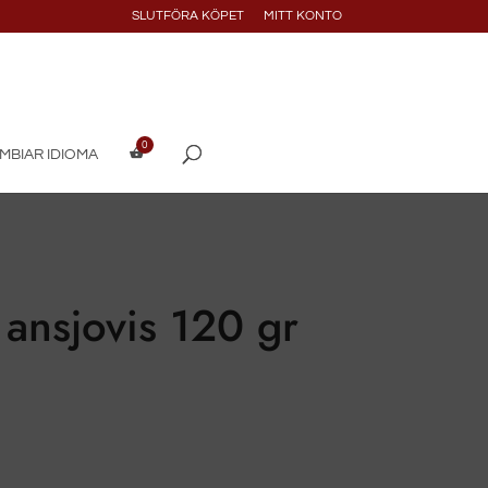
SLUTFÖRA KÖPET
MITT KONTO
MBIAR IDIOMA
 ansjovis 120 gr