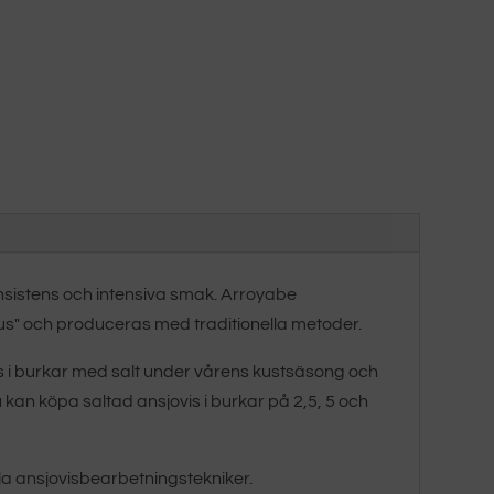
nsistens och intensiva smak. Arroyabe
lus" och produceras med traditionella metoder.
ckas i burkar med salt under vårens kustsäsong och
 kan köpa saltad ansjovis i burkar på 2,5, 5 och
ella ansjovisbearbetningstekniker.