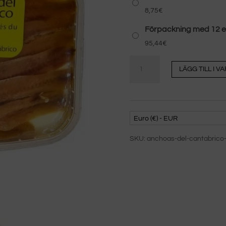
8,75
€
Förpackning med 12 e
95,44
€
Kantabrisk
LÄGG TILL I 
ansjovis
120
gr
kvantitet
Euro (€) - EUR
SKU:
anchoas-del-cantabrico