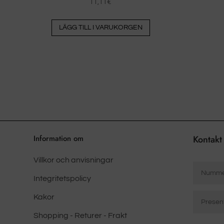
11,11
€
LÄGG TILL I VARUKORGEN
Information om
Kontakt
Villkor och anvisningar
Antal
*
Integritetspolicy
Elektron
Kakor
post
Shopping - Returer - Frakt
*
Mensaje
Ange