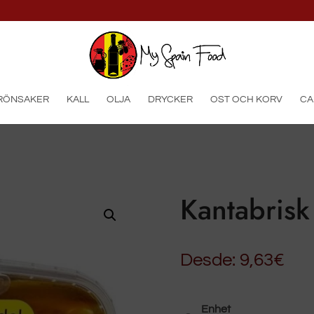
produkter
GRÖNSAKER
KALL
OLJA
DRYCKER
OST OCH KORV
CA
Kantabrisk
Desde:
9,63
€
Enhet