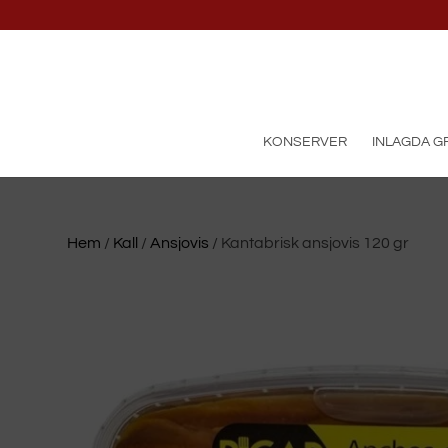
KONSERVER
INLAGDA 
Hem
/
Kall
/
Ansjovis
/ Kantabrisk ansjovis 120 gr