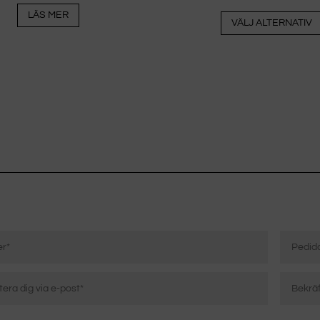
LÄS MER
VÄLJ ALTERNATIV
Pedido
isk
Bekräft