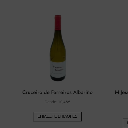
Cruceiro de Ferreiros Albariño
M Jes
Desde:
10,48
€
Αυτό
ΕΠΙΛΈΞΤΕ ΕΠΙΛΟΓΈΣ
το
προϊόν