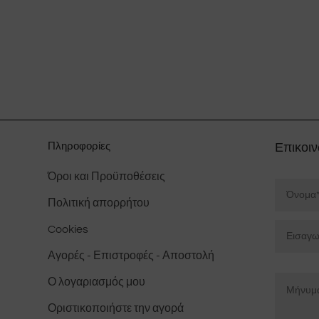
έχει
πολλαπλές
παραλλαγές.
Οι
επιλογές
μπορούν
να
επιλεγούν
Πληροφορίες
Επικοιν
στη
Όροι και Προϋποθέσεις
Nombre
σελίδα
του
*
Πολιτική απορρήτου
προϊόντος
Ηλεκτρο
Cookies
ταχυδρο
Αγορές - Επιστροφές - Αποστολή
*
Mensaje
Εισάγετε
Ο λογαριασμός μου
*
Email
Οριστικοποιήστε την αγορά