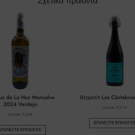
Σχετικά προϊόντα
us de La Hoz Monsalve
Βερμούτ Los Cántabros
2024 Verdejo
Desde:
8,31
€
Desde:
5,69
€
ΕΠΙΛΈΞΤΕ ΕΠΙΛΟΓΈ
Αυτό
ΕΠΙΛΈΞΤΕ ΕΠΙΛΟΓΈΣ
το