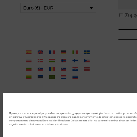
Euro (€) - EUR
Συναίνε
Συμφ
*
Προκειμένου να σας προσφέρουμε καλύτερες εμπειρίες, χρησιμοποιούμε τεχνολογίες όπως τα cookies για να αποθ
αποκτήσουμε πρόσβαση στις πληροφορίες της συσκευής σας. El consentimiento de estas tecnologías nos permitir
comportamiento de navegación o las identificaciones únicas en este sitio. No consentir o retirar el consentimien
negativamente a ciertas características y funciones.