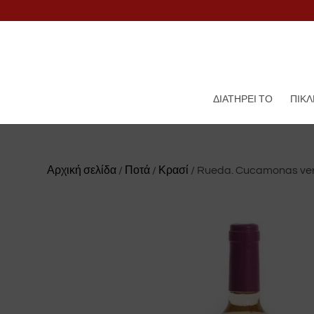
ΔΙΑΤΗΡΕΊ ΤΟ
ΠΊΚΛ
Αρχική σελίδα
/
Ποτά
/
Κρασί
/ Rueda. Cucamonas ve