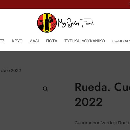
ΕΣ
ΚΡΎΟ
ΛΆΔΙ
ΠΟΤΆ
ΤΥΡΊ ΚΑΙ ΛΟΥΚΆΝΙΚΟ
CAMBIAR
rdejo 2022
Rueda. Cu
2022
Cucamonas Verdejo Rued