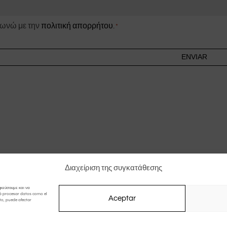
ση
ωνώ με την
πολιτική απορρήτου
.
*
Διαχείριση της συγκατάθεσης
ηκεύσουμε και να
á procesar datos como el
Aceptar
to, puede afectar
Σχεδιασμός από
Irimaweb