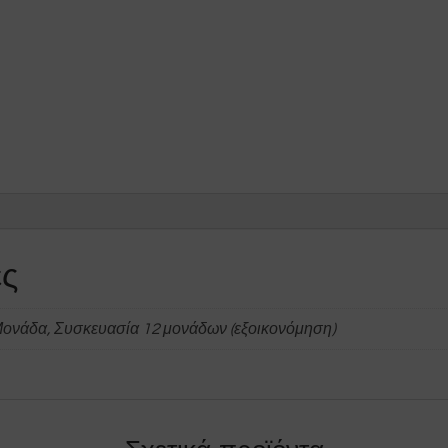
ες
Μονάδα, Συσκευασία 12 μονάδων (εξοικονόμηση)